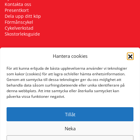
Kontakta oss
Presentkort
Dela upp ditt köp
Förmånscykel
Cykelverkstad
Skostorleksguide
Hantera cookies
Följ oss
För att kunna erbjuda de bästa upplevelserna använder vi teknologier
som kakor (cookies) för att lagra och/eller hämta enhetsinformation.
Genom att samtycka till dessa teknologier ger du oss möjlighet att
behandla data såsom surfningsbeteende eller unika identifierare på
denna webbplats. Att inte samtycka eller återkalla samtycket kan
påverka vissa funktioner negativt.
Tillåt
Neka