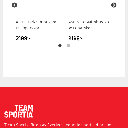
 28
ASICS
Gel-Nimbus 28
ASICS
Gel-Nimbus 28
ASI
M Löparskor
W Löparskor
W L
2199
kr
2199
kr
16
Team Sportia är en av Sveriges ledande sportkedjor som