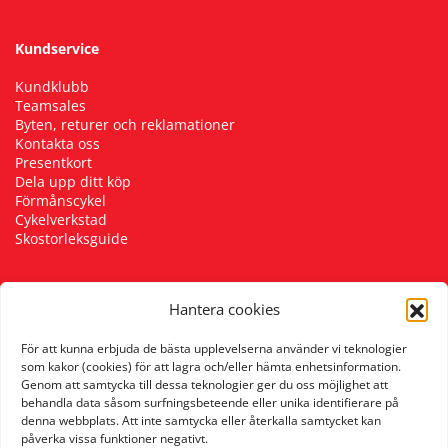
Kundservice
Kundklubb
Teamsales
Byten, returer och reklamationer
Kontakta oss
Presentkort
Dela upp ditt köp
Förmånscykel
Cykelverkstad
Skostorleksguide
Hantera cookies
Följ oss
För att kunna erbjuda de bästa upplevelserna använder vi teknologier
som kakor (cookies) för att lagra och/eller hämta enhetsinformation.
Genom att samtycka till dessa teknologier ger du oss möjlighet att
behandla data såsom surfningsbeteende eller unika identifierare på
denna webbplats. Att inte samtycka eller återkalla samtycket kan
påverka vissa funktioner negativt.