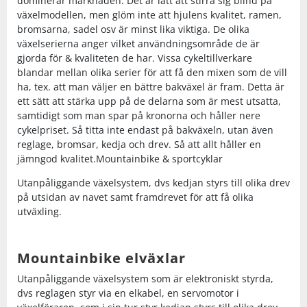
dominerar marknaden. Det är lätt att stirra sig blind på
växelmodellen, men glöm inte att hjulens kvalitet, ramen,
bromsarna, sadel osv är minst lika viktiga. De olika
växelserierna anger vilket användningsområde de är
gjorda för & kvaliteten de har. Vissa cykeltillverkare
blandar mellan olika serier för att få den mixen som de vill
ha, tex. att man väljer en bättre bakväxel är fram. Detta är
ett sätt att stärka upp på de delarna som är mest utsatta,
samtidigt som man spar på kronorna och håller nere
cykelpriset. Så titta inte endast på bakväxeln, utan även
reglage, bromsar, kedja och drev. Så att allt håller en
jämngod kvalitet.Mountainbike & sportcyklar
Utanpåliggande växelsystem, dvs kedjan styrs till olika drev
på utsidan av navet samt framdrevet för att få olika
utväxling.
Mountainbike elväxlar
Utanpåliggande växelsystem som är elektroniskt styrda,
dvs reglagen styr via en elkabel, en servomotor i