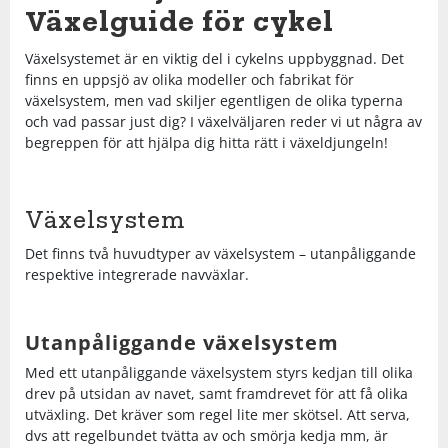
Shorts
Sandaler & tofflor
Skridskor
Regnkläder
Löparskor
Glasögon
Regnkläder
Löparskor
Glasögon
Bordtennis
Växelguide för cykel
Växelsystemet är en viktig del i cykelns uppbyggnad. Det
Supporterkläder
Sneakers
Sporttillbehör
Shorts
Padel & tennisskor
Handskar
Shorts
Padel & tennisskor
Handskar
Cykel
finns en uppsjö av olika modeller och fabrikat för
växelsystem, men vad skiljer egentligen de olika typerna
och vad passar just dig? I växelväljaren reder vi ut några av
T-shirts & linnen
Väskor
Skjortor
Sandaler & tofflor
Hjälmar
Skjortor
Sandaler & tofflor
Hjälmar
Fotboll
begreppen för att hjälpa dig hitta rätt i växeldjungeln!
Tights
Övrigt
Sportkläder
Skotillbehör
Klubbor
Sportkläder
Skotillbehör
Klubbor
Handboll
Växelsystem
Tröjor
Supporterkläder
Sneakers
Lek & spel
Supporterkläder
Sneakers
Lek & spel
Hockey
Det finns två huvudtyper av växelsystem – utanpåliggande
respektive integrerade navväxlar.
Underkläder
T-shirts & linnen
Träningsskor
Racket
T-shirts & linnen
Träningsskor
Racket
Innebandy
Utanpåliggande växelsystem
Tights
Vandringskor
Skidor
Tights
Vandringskor
Skidor
Lek & spel
Med ett utanpåliggande växelsystem styrs kedjan till olika
drev på utsidan av navet, samt framdrevet för att få olika
utväxling. Det kräver som regel lite mer skötsel. Att serva,
Tröjor
Walkingskor
Skridskor
Tröjor
Walkingskor
Skridskor
Långfärdsskridskor
dvs att regelbundet tvätta av och smörja kedja mm, är