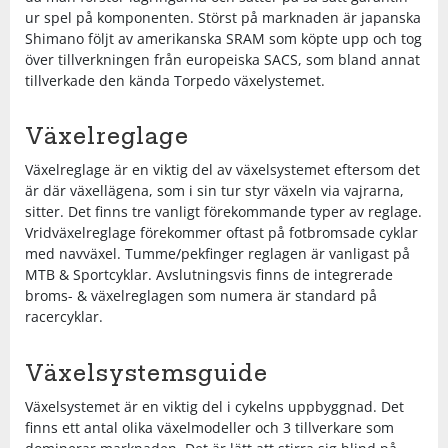
ur spel på komponenten. Störst på marknaden är japanska
Shimano följt av amerikanska SRAM som köpte upp och tog
Squash
över tillverkningen från europeiska SACS, som bland annat
tillverkade den kända Torpedo växelystemet.
Tennis
Växelreglage
Träning
Växelreglage är en viktig del av växelsystemet eftersom det
är där växellägena, som i sin tur styr växeln via vajrarna,
sitter. Det finns tre vanligt förekommande typer av reglage.
Volleyboll
Vridväxelreglage förekommer oftast på fotbromsade cyklar
med navväxel. Tumme/pekfinger reglagen är vanligast på
MTB & Sportcyklar. Avslutningsvis finns de integrerade
Walking
broms- & växelreglagen som numera är standard på
racercyklar.
Växelsystemsguide
Växelsystemet är en viktig del i cykelns uppbyggnad. Det
finns ett antal olika växelmodeller och 3 tillverkare som