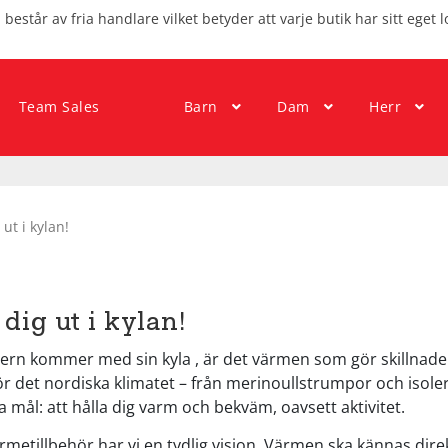
består av fria handlare vilket betyder att varje butik har sitt eget l
Team Sales
Barn
Dam
Herr
ut i kylan!
dig ut i kylan!
ern kommer med sin kyla , är det värmen som gör skillnade
ör det nordiska klimatet – från merinoullstrumpor och isole
mål: att hålla dig varm och bekväm, oavsett aktivitet.
metillbehör har vi en tydlig vision. Värmen ska kännas direk