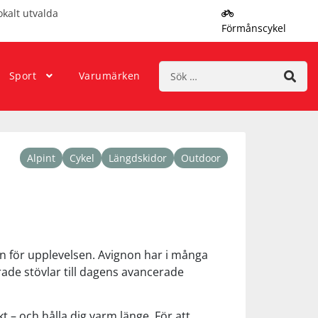
okalt utvalda
Förmånscykel
Sök
Sport
Varumärken
efter:
Alpint
Cykel
Längdskidor
Outdoor
n för upplevelsen. Avignon har i många
rade stövlar till dagens avancerade
t – och hålla dig varm länge. För att