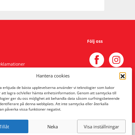
Följ oss
reklamationer
Hantera cookies
na erbjuda de bästa upplevelserna använder vi teknologier som kakor
r att lagra och/eller hämta enhetsinformation. Genom att samtycka till
logier ger du oss möjlighet att behandla data såsom surfningsbeteende
identifierare på denna webbplats. Att inte samtycka eller återkalla
an påverka vissa funktioner negativt.
Tillåt
Neka
Visa inställningar