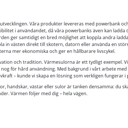
el i utvecklingen. Våra produkter levereras med powerbank o
exibilitet i användandet, då våra powerbanks även kan ladda 
en ger samtidigt en bred möjlighet att koppla andra laddar
la in västen direkt till skotern, datorn eller använda en stö
terna mer ekonomiska och ger en hållbarare livscykel.
novation och tradition. Värmesulorna är ett tydligt exempel.
ig nog för hård användning. Med bakgrund i vårt arbete med 
ivkraft – kunde vi skapa en lösning som verkligen fungerar i 
r, handskar, västar eller sulor är tanken densamma: du ska
inder. Värmen följer med dig – hela vägen.