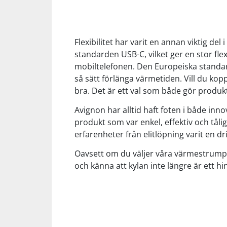
Underkläder
Skydd
Underkläder
Skydd
Längdåkning
Flexibilitet har varit en annan viktig d
Sporttillbehör
Sporttillbehör
Löpning
standarden USB-C, vilket ger en stor fl
mobiltelefonen. Den Europeiska standard
Stavar
Stavar
Orientering
så sätt förlänga värmetiden. Vill du kopp
bra. Det är ett val som både gör produk
Träning
Träning
Outdoor
Avignon har alltid haft foten i både in
produkt som var enkel, effektiv och tål
erfarenheter från elitlöpning varit en dr
Tält
Tält
Padel
Oavsett om du väljer våra värmestrumpo
Väskor
Väskor
Rullskidor
och känna att kylan inte längre är ett h
Övrigt
Övrigt
Simning
Sportswear