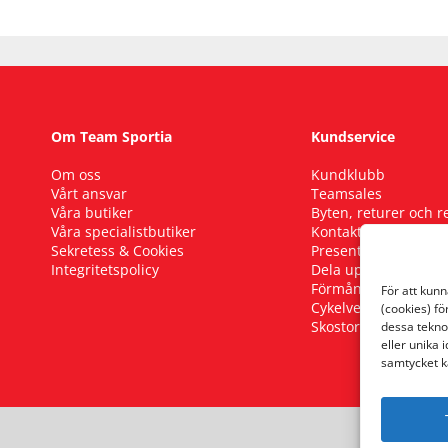
Om Team Sportia
Kundservice
Om oss
Kundklubb
Vårt ansvar
Teamsales
Våra butiker
Byten, returer och 
Våra specialistbutiker
Kontakta oss
Sekretess & Cookies
Presentkort
Integritetspolicy
Dela upp ditt köp
Förmånscykel
För att kun
Cykelverkstad
(cookies) fö
Skostorleksguide
dessa tekno
eller unika 
samtycket k