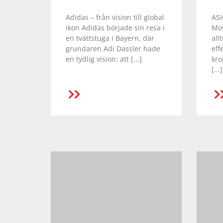
Underkläder
Skydd
Underkläder
Skydd
Längdåkning
Adidas – från vision till global
ASI
ikon Adidas började sin resa i
Mov
en tvättstuga i Bayern, där
all
Sporttillbehör
Sporttillbehör
Löpning
grundaren Adi Dassler hade
eff
en tydlig vision: att [...]
kro
[...]
Stavar
Stavar
Orientering
LÄS MER
Träning
Träning
Outdoor
Tält
Tält
Padel
Väskor
Väskor
Rullskidor
Övrigt
Övrigt
Simning
Sportswear