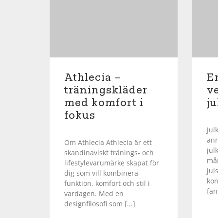
Squash
Tennis
Athlecia –
E
Träning
träningskläder
v
med komfort i
ju
Volleyboll
fokus
Jul
Walking
ann
Om Athlecia Athlecia är ett
jul
skandinaviskt tränings- och
mån
lifestylevarumärke skapat för
jul
dig som vill kombinera
kon
funktion, komfort och stil i
fant
vardagen. Med en
designfilosofi som [...]