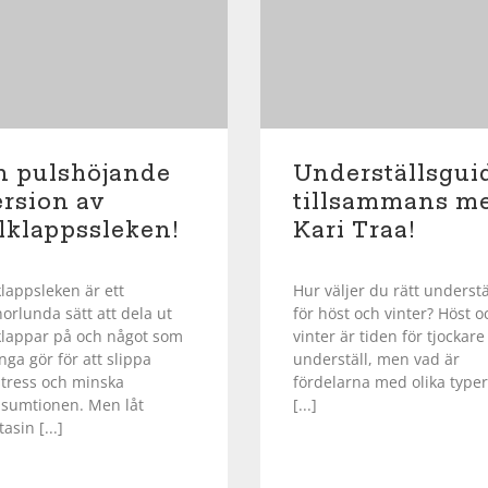
n pulshöjande
Underställsgui
ersion av
tillsammans m
lklappssleken!
Kari Traa!
klappsleken är ett
Hur väljer du rätt understä
orlunda sätt att dela ut
för höst och vinter? Höst o
klappar på och något som
vinter är tiden för tjockare
ga gör för att slippa
underställ, men vad är
stress och minska
fördelarna med olika typer
sumtionen. Men låt
[...]
asin [...]