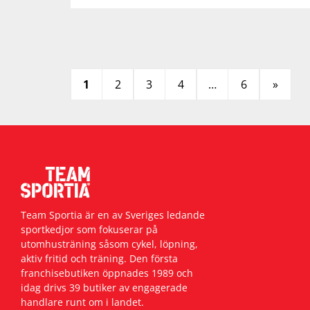
1
2
3
4
…
6
»
Team Sportia är en av Sveriges ledande
sportkedjor som fokuserar på
utomhusträning såsom cykel, löpning,
aktiv fritid och träning. Den första
franchisebutiken öppnades 1989 och
idag drivs 39 butiker av engagerade
handlare runt om i landet.