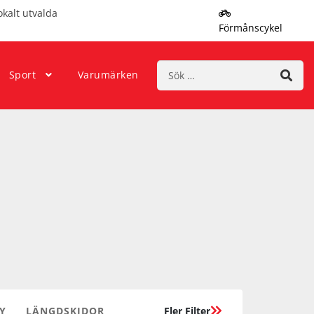
okalt utvalda
Förmånscykel
Sök
Sport
Varumärken
efter:
Y
LÄNGDSKIDOR
Fler Filter