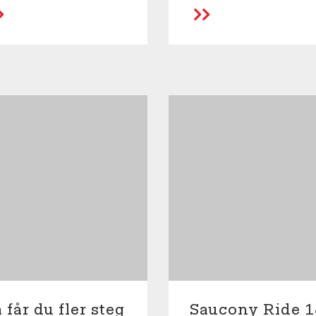
LÄS MER
LÄS MER
 får du fler steg
Saucony Ride 1