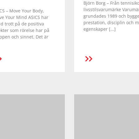
Björn Borg – Från tennisikon
livsstilsvarumärke Varumä
CS – Move Your Body,
grundades 1989 och bygg
e Your Mind ASICS har
prestation, disciplin och m
tid trott på de positiva
egenskaper [...]
ekter som rörelse har på
ppen och sinnet. Det är
LÄS MER