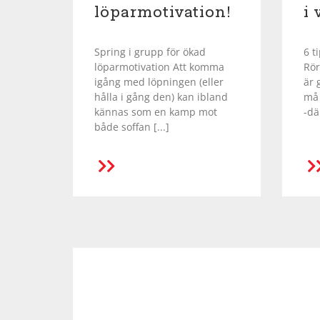
löparmotivation!
i 
Spring i grupp för ökad
6 t
löparmotivation Att komma
Rör
igång med löpningen (eller
är 
hålla i gång den) kan ibland
må 
kännas som en kamp mot
-där
både soffan [...]
LÄS MER