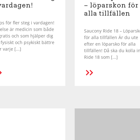
vardagen!
– löparskon för
alla tillfällen
ips för fler steg i vardagen!
else är medicin som både
Saucony Ride 18 – Löpars
gratis och som hjälper dig
för alla tillfällen Är du ute
fysiskt och psykiskt bättre
efter en löparsko för alla
 varje [...]
tillfällen! Då ska du kolla i
Ride 18 som [...]
LÄS MER
LÄS MER