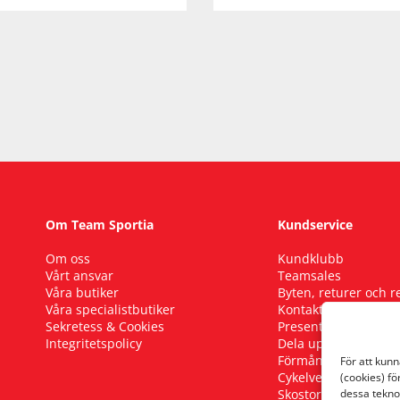
Om Team Sportia
Kundservice
Om oss
Kundklubb
Vårt ansvar
Teamsales
Våra butiker
Byten, returer och 
Våra specialistbutiker
Kontakta oss
Sekretess & Cookies
Presentkort
Integritetspolicy
Dela upp ditt köp
Förmånscykel
För att kun
Cykelverkstad
(cookies) fö
Skostorleksguide
dessa tekno