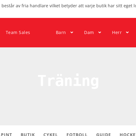
består av fria handlare vilket betyder att varje butik har sitt eget l
Team Sales
Barn
Dam
Herr
Träning
LPINT
BUTIK
CYKEL
FOTBOLL
GUIDE
HOCKE