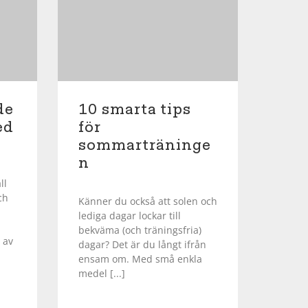
de
10 smarta tips
ed
för
sommarträninge
n
ll
ch
Känner du också att solen och
lediga dagar lockar till
bekväma (och träningsfria)
 av
dagar? Det är du långt ifrån
ensam om. Med små enkla
medel [...]