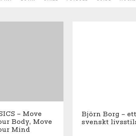
SKIDOR
SIMNING
SICS – Move
Björn Borg – ett
our Body, Move
svenskt livsst
our Mind