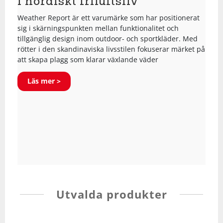
i nordiskt friluftsliv
Shorts
Sandaler & tofflor
Skridskor
Regnkläder
Löparskor
Glasögon
Regnkläder
Löparskor
Glasögon
Bordtennis
Weather Report är ett varumärke som har positionerat
sig i skärningspunkten mellan funktionalitet och
Supporterkläder
Sneakers
Sporttillbehör
Shorts
Padel & tennisskor
Handskar
Shorts
Padel & tennisskor
Handskar
Cykel
tillgänglig design inom outdoor- och sportkläder. Med
rötter i den skandinaviska livsstilen fokuserar märket på
att skapa plagg som klarar växlande väder
T-shirts & linnen
Väskor
Skjortor
Sandaler & tofflor
Hjälmar
Skjortor
Sandaler & tofflor
Hjälmar
Fotboll
Läs mer >
Tights
Övrigt
Sportkläder
Skotillbehör
Klubbor
Sportkläder
Skotillbehör
Klubbor
Handboll
Tröjor
Supporterkläder
Sneakers
Lek & spel
Supporterkläder
Sneakers
Lek & spel
Hockey
Underkläder
T-shirts & linnen
Träningsskor
Racket
T-shirts & linnen
Träningsskor
Racket
Innebandy
Tights
Vandringskor
Skidor
Tights
Vandringskor
Skidor
Lek & spel
Utvalda produkter
Tröjor
Walkingskor
Skridskor
Tröjor
Walkingskor
Skridskor
Långfärdsskridskor