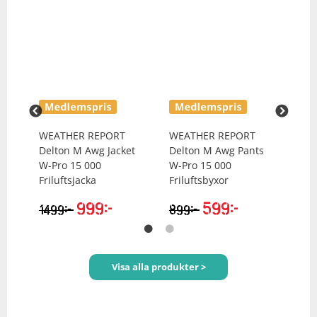
Underkläder
Skydd
Underkläder
Skydd
Längdåkning
Sporttillbehör
Sporttillbehör
Löpning
Stavar
Stavar
Orientering
WEATHER REPORT
WEATHER REPORT
WE
Träning
Träning
Outdoor
ts
Delton M Awg Jacket
Delton M Awg Pants
Cam
W-Pro 15 000
W-Pro 15 000
W-P
Friluftsjacka
Friluftsbyxor
Fril
Tält
Tält
Padel
999
kr
599
kr
kr
kr
1499
899
14
Väskor
Väskor
Rullskidor
Visa alla produkter >
Övrigt
Övrigt
Simning
Sportswear