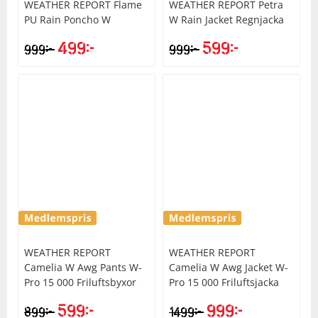
WEATHER REPORT
Flame
WEATHER REPORT
Petra
PU Rain Poncho W
W Rain Jacket Regnjacka
499
kr
599
kr
kr
kr
999
999
WEATHER REPORT
WEATHER REPORT
Camelia W Awg Pants W-
Camelia W Awg Jacket W-
Pro 15 000 Friluftsbyxor
Pro 15 000 Friluftsjacka
599
kr
999
kr
kr
kr
899
1499