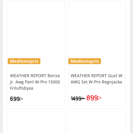
Squash
Tennis
Träning
Volleyboll
WEATHER REPORT
Borise
WEATHER REPORT
Gust W
Jr. Awg Pant W-Pro 15000
AWG Set W-Pro Regnjacka
Walking
Friluftsbyxa
899
kr
kr
699
kr
1499