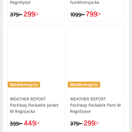
Regnbyxor
Funktionsjacka
299
kr
799
kr
kr
kr
379
1099
WEATHER REPORT
WEATHER REPORT
Pack’way Packable Jacket
Pack’way Packable Pant W
M Regnjacka
Regnbyxor
449
kr
299
kr
kr
kr
599
379