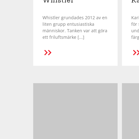
Whistler
Ka
Squash
Whistler grundades 2012 av en
Kar
liten grupp entusiastiska
för 
människor. Tanken var att göra
und
Tennis
ett friluftsmärke [...]
färg
Träning
R
LÄS MER
Volleyboll
Walking