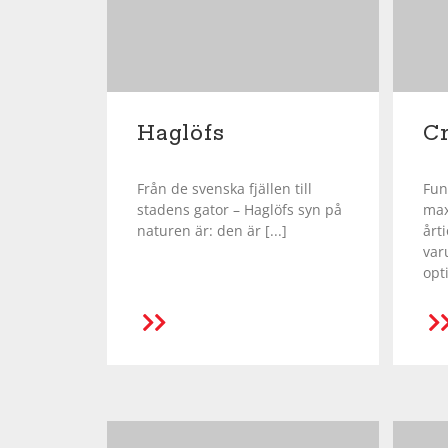
Haglöfs
Cr
Från de svenska fjällen till
Fun
stadens gator – Haglöfs syn på
max
naturen är: den är [...]
årt
var
opti
R
LÄS MER