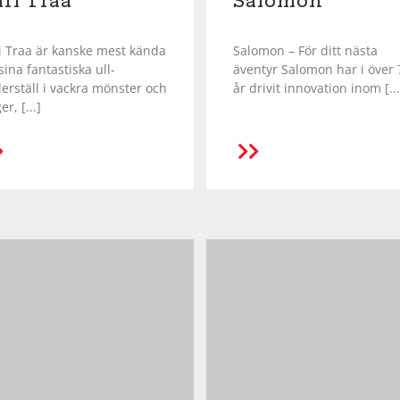
ri Traa
Salomon
i Traa är kanske mest kända
Salomon – För ditt nästa
sina fantastiska ull-
äventyr Salomon har i över 
erställ i vackra mönster och
år drivit innovation inom [...
er, [...]
LÄS MER
LÄS MER