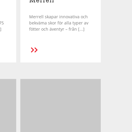
Merrell
Merrell skapar innovativa och
75
bekväma skor för alla typer av
]
fötter och äventyr – från [...]