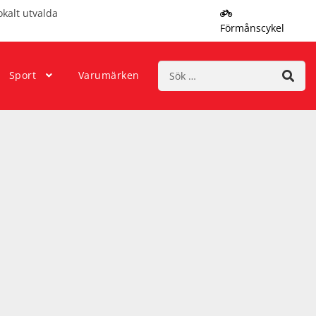
okalt utvalda
Förmånscykel
Sök
Sport
Varumärken
efter: