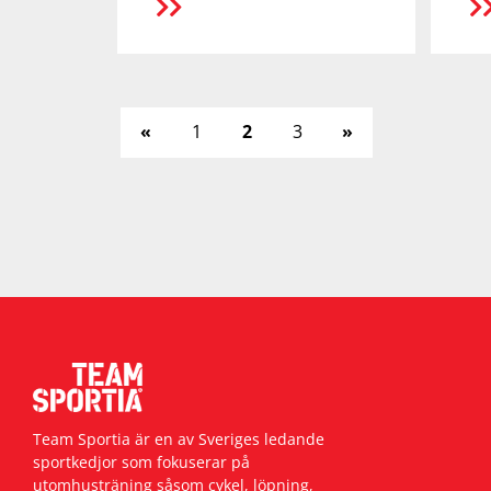
R
LÄS MER
Sidnumrering
«
1
2
3
»
för
inlägg
Team Sportia är en av Sveriges ledande
sportkedjor som fokuserar på
utomhusträning såsom cykel, löpning,