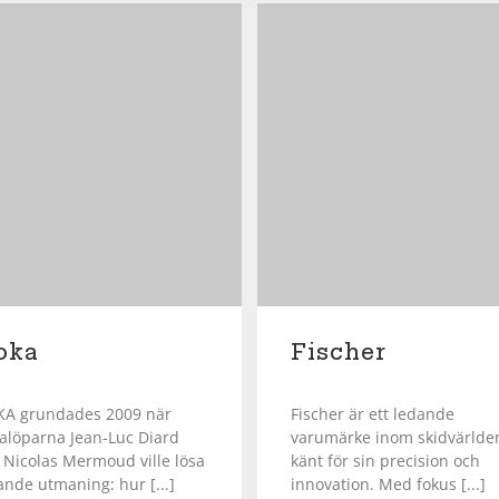
oka
Fischer
A grundades 2009 när
Fischer är ett ledande
ralöparna Jean-Luc Diard
varumärke inom skidvärlde
 Nicolas Mermoud ville lösa
känt för sin precision och
jande utmaning: hur [...]
innovation. Med fokus [...]