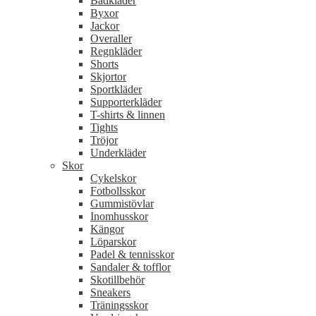
Badkläder
Byxor
Jackor
Overaller
Regnkläder
Shorts
Skjortor
Sportkläder
Supporterkläder
T-shirts & linnen
Tights
Tröjor
Underkläder
Skor
Cykelskor
Fotbollsskor
Gummistövlar
Inomhusskor
Kängor
Löparskor
Padel & tennisskor
Sandaler & tofflor
Skotillbehör
Sneakers
Träningsskor