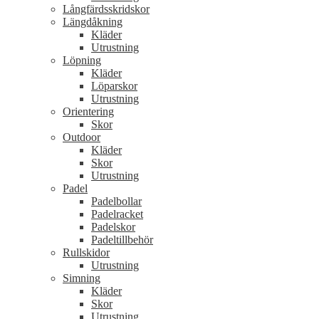
Långfärdsskridskor
Längdåkning
Kläder
Utrustning
Löpning
Kläder
Löparskor
Utrustning
Orientering
Skor
Outdoor
Kläder
Skor
Utrustning
Padel
Padelbollar
Padelracket
Padelskor
Padeltillbehör
Rullskidor
Utrustning
Simning
Kläder
Skor
Utrustning