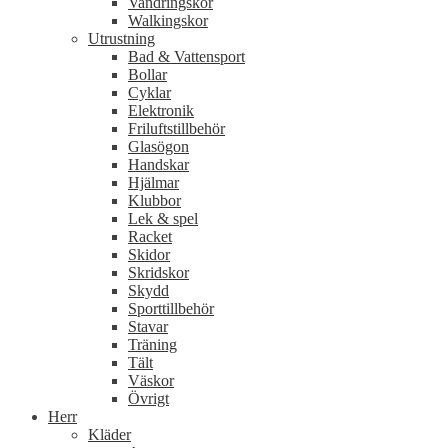
Vandringskor
Walkingskor
Utrustning
Bad & Vattensport
Bollar
Cyklar
Elektronik
Friluftstillbehör
Glasögon
Handskar
Hjälmar
Klubbor
Lek & spel
Racket
Skidor
Skridskor
Skydd
Sporttillbehör
Stavar
Träning
Tält
Väskor
Övrigt
Herr
Kläder