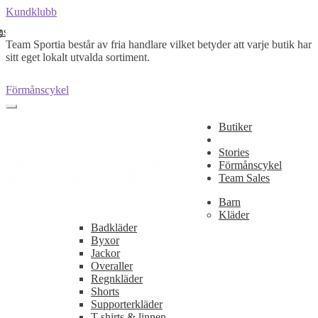
Kundklubb
nsport
g
Team Sportia består av fria handlare vilket betyder att varje butik har
sitt eget lokalt utvalda sortiment.
Förmånscykel
Butiker
Stories
Förmånscykel
Team Sales
Barn
Kläder
Badkläder
Byxor
Jackor
Overaller
Regnkläder
Shorts
Supporterkläder
T-shirts & linnen