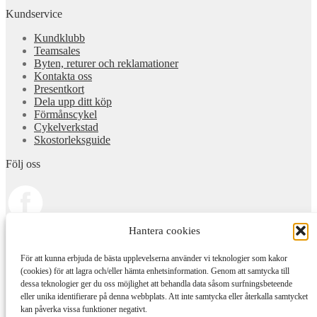
Kundservice
Kundklubb
Teamsales
Byten, returer och reklamationer
Kontakta oss
Presentkort
Dela upp ditt köp
Förmånscykel
Cykelverkstad
Skostorleksguide
Följ oss
Hantera cookies
För att kunna erbjuda de bästa upplevelserna använder vi teknologier som kakor
(cookies) för att lagra och/eller hämta enhetsinformation. Genom att samtycka till
dessa teknologier ger du oss möjlighet att behandla data såsom surfningsbeteende
© Team Sportia 2026
eller unika identifierare på denna webbplats. Att inte samtycka eller återkalla samtycket
Integritetspolicy
Byggt med Storefront och WooCommerce
.
kan påverka vissa funktioner negativt.