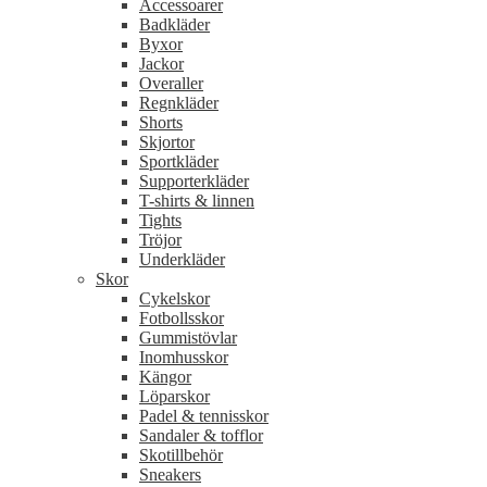
Accessoarer
Badkläder
Byxor
Jackor
Overaller
Regnkläder
Shorts
Skjortor
Sportkläder
Supporterkläder
T-shirts & linnen
Tights
Tröjor
Underkläder
Skor
Cykelskor
Fotbollsskor
Gummistövlar
Inomhusskor
Kängor
Löparskor
Padel & tennisskor
Sandaler & tofflor
Skotillbehör
Sneakers