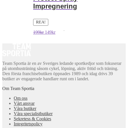
Impregnering
REA!
Det
Det
199
kr
149
kr
ursprungliga
nuvarande
priset
priset
var:
är:
199kr.
149kr.
Team Sportia är en av Sveriges ledande sportkedjor som fokuserar
på utomhusträning såsom cykel, löpning, aktiv fritid och träning.
Den första franchisebutiken öppnades 1989 och idag drivs 39
butiker av engagerade handlare runt om i landet.
Om Team Sportia
Om oss
Vårt ansvar
Våra butiker
Våra specialistbutiker
Sekretess & Cookies
Integritetspolicy