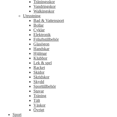
Träningsskor
Vandringskor
Walkingskor
Utrustning
Bad & Vattensport
Bollar
Cyklar
Elektronik
Friluftstillbehör
Glasögon
Handskar
Hjälmar
Klubbor
Lek & spel
Racket
Skidor
Skridskor
Skydd
Sporttillbehör
Stavar
Träning
Tält
Väskor
Övrigt
Sport