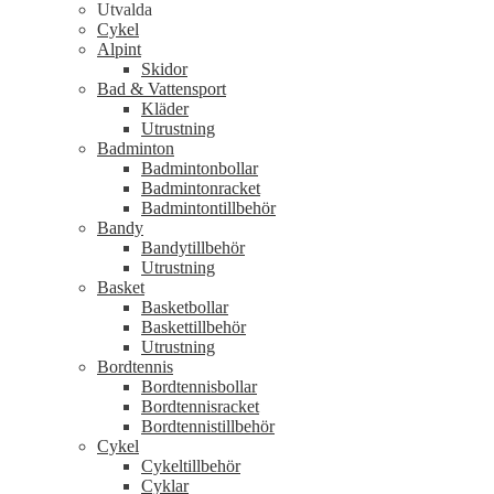
Utvalda
Cykel
Alpint
Skidor
Bad & Vattensport
Kläder
Utrustning
Badminton
Badmintonbollar
Badmintonracket
Badmintontillbehör
Bandy
Bandytillbehör
Utrustning
Basket
Basketbollar
Baskettillbehör
Utrustning
Bordtennis
Bordtennisbollar
Bordtennisracket
Bordtennistillbehör
Cykel
Cykeltillbehör
Cyklar