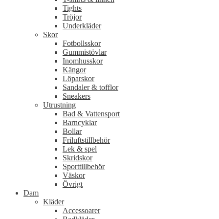
Tights
Tröjor
Underkläder
Skor
Fotbollsskor
Gummistövlar
Inomhusskor
Kängor
Löparskor
Sandaler & tofflor
Sneakers
Utrustning
Bad & Vattensport
Barncyklar
Bollar
Friluftstillbehör
Lek & spel
Skridskor
Sporttillbehör
Väskor
Övrigt
Dam
Kläder
Accessoarer