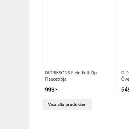
DIDRIKSONS
Field Full-Zip
DID
Fleecetröja
Öve
999
kr
54
Visa alla produkter