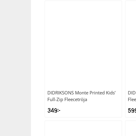
Squash
Tennis
Träning
Volleyboll
Walking
DIDRIKSONS
Monte Printed Kids’
DID
Full-Zip Fleecetröja
Fle
349
kr
59