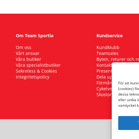
Om Team Sportia
Kundservice
Om oss
Kundklubb
Vårt ansvar
Teamsales
Våra butiker
Byten, returer och 
Våra specialistbutiker
Kontakta oss
Sekretess & Cookies
Presentkort
Integritetspolicy
Dela upp ditt köp
Förmånscykel
För att kun
Cykelverkstad
(cookies) fö
Skostorleksguide
dessa tekno
eller unika 
samtycket k