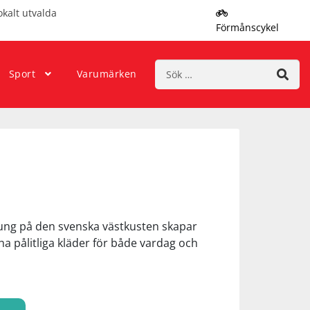
okalt utvalda
Förmånscykel
Sök
Sport
Varumärken
efter:
prung på den svenska västkusten skapar
ha pålitliga kläder för både vardag och