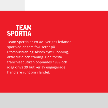
Team Sportia är en av Sveriges ledande
sportkedjor som fokuserar på
utomhusträning såsom cykel, löpning,
aktiv fritid och träning. Den första
franchisebutiken öppnades 1989 och
idag drivs 39 butiker av engagerade
handlare runt om i landet.