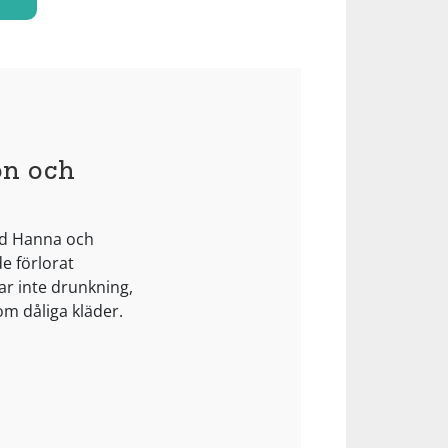
on och
ed Hanna och
e förlorat
ar inte drunkning,
om dåliga kläder.