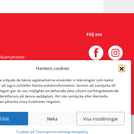
Följ oss
reklamationer
Hantera cookies
na erbjuda de bästa upplevelserna använder vi teknologier som kakor
r att lagra och/eller hämta enhetsinformation. Genom att samtycka till
logier ger du oss möjlighet att behandla data såsom surfningsbeteende
identifierare på denna webbplats. Att inte samtycka eller återkalla
an påverka vissa funktioner negativt.
Tillåt
Neka
Visa inställningar
Cookies på Teamsportia.se
Integritetspolicy