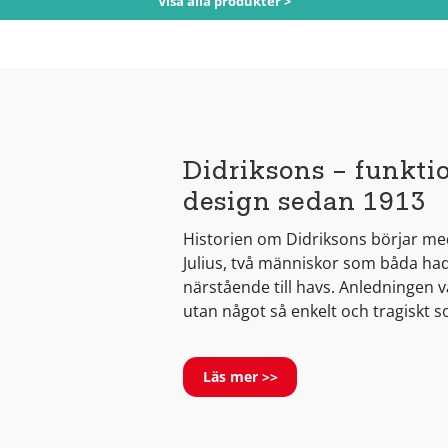
Visa alla produkter >
Didriksons – funkti
design sedan 1913
Historien om Didriksons börjar m
Julius, två människor som båda had
närstående till havs. Anledningen v
utan något så enkelt och tragiskt s
Läs mer >>