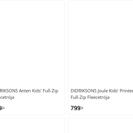
RIKSONS
Anten Kids’ Full-Zip
DIDRIKSONS
Joule Kids’ Printe
ecetröja
Full-Zip Fleecetröja
9
kr
799
kr