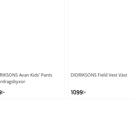
RIKSONS
Avan Kids’ Pants
DIDRIKSONS
Field Vest Väst
rdragsbyxor
9
kr
1099
kr