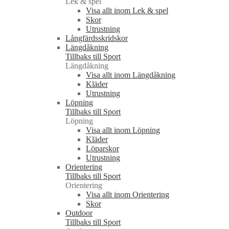
Lek & spel
Visa allt inom Lek & spel
Skor
Utrustning
Långfärdsskridskor
Längdåkning
Tillbaks till Sport
Längdåkning
Visa allt inom Längdåkning
Kläder
Utrustning
Löpning
Tillbaks till Sport
Löpning
Visa allt inom Löpning
Kläder
Löparskor
Utrustning
Orientering
Tillbaks till Sport
Orientering
Visa allt inom Orientering
Skor
Outdoor
Tillbaks till Sport