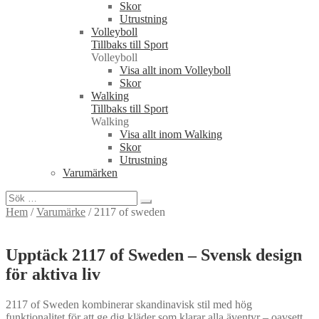
Skor
Utrustning
Volleyboll
Tillbaks till Sport
Volleyboll
Visa allt inom Volleyboll
Skor
Walking
Tillbaks till Sport
Walking
Visa allt inom Walking
Skor
Utrustning
Varumärken
Sök
efter:
Hem
/
Varumärke
/
2117 of sweden
Upptäck 2117 of Sweden – Svensk design
för aktiva liv
2117 of Sweden kombinerar skandinavisk stil med hög
funktionalitet för att ge dig kläder som klarar alla äventyr – oavsett