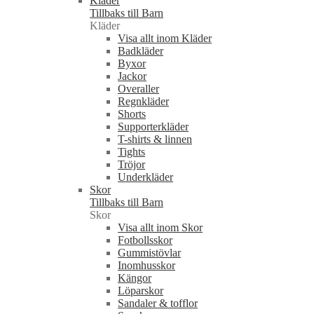
Kläder
Tillbaks till Barn
Kläder
Visa allt inom Kläder
Badkläder
Byxor
Jackor
Overaller
Regnkläder
Shorts
Supporterkläder
T-shirts & linnen
Tights
Tröjor
Underkläder
Skor
Tillbaks till Barn
Skor
Visa allt inom Skor
Fotbollsskor
Gummistövlar
Inomhusskor
Kängor
Löparskor
Sandaler & tofflor