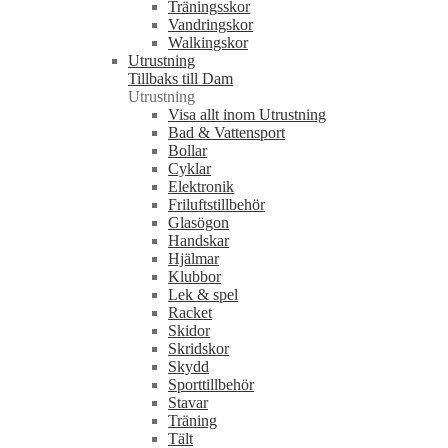
Träningsskor
Vandringskor
Walkingskor
Utrustning
Tillbaks till Dam
Utrustning
Visa allt inom Utrustning
Bad & Vattensport
Bollar
Cyklar
Elektronik
Friluftstillbehör
Glasögon
Handskar
Hjälmar
Klubbor
Lek & spel
Racket
Skidor
Skridskor
Skydd
Sporttillbehör
Stavar
Träning
Tält