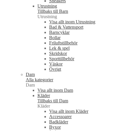
Sneakers
Utrustning
Tillbaks till Barn
Utrustning
Visa allt inom Utrustning
Bad & Vattensport
Barncyklar
Bollar
Friluftstillbehör
Lek & spel
Skridskor
Sporttillbehör
Väskor
Övrigt
Dam
Alla kategorier
Dam
Visa allt inom Dam
Kläder
Tillbaks till Dam
Kläder
Visa allt inom Kläder
Accessoarer
Badkläder
Byxor