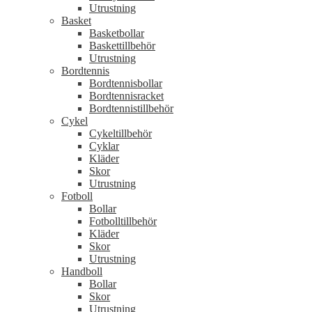
Utrustning
Basket
Basketbollar
Baskettillbehör
Utrustning
Bordtennis
Bordtennisbollar
Bordtennisracket
Bordtennistillbehör
Cykel
Cykeltillbehör
Cyklar
Kläder
Skor
Utrustning
Fotboll
Bollar
Fotbolltillbehör
Kläder
Skor
Utrustning
Handboll
Bollar
Skor
Utrustning