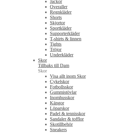
Jackor
Overaller
Regnkläder
Shorts
Skjortor
Sportkläder
Supporterkläder
T-shirts & linnen
Tights
Tröjor
Underkläder
Skor
Tillbaks till Dam
Skor
Visa allt inom Skor
Cykelskor
Fotbollsskor
Gummistövlar
Inomhusskor
Kängor
Löparskor
Padel & tennisskor
Sandaler & tofflor
Skotillbehör
Sneakers