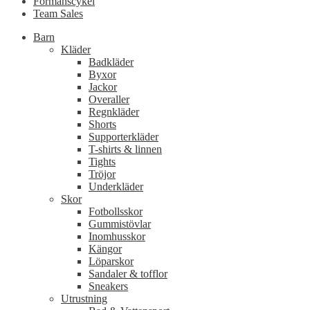
Förmånscykel
Team Sales
Barn
Kläder
Badkläder
Byxor
Jackor
Overaller
Regnkläder
Shorts
Supporterkläder
T-shirts & linnen
Tights
Tröjor
Underkläder
Skor
Fotbollsskor
Gummistövlar
Inomhusskor
Kängor
Löparskor
Sandaler & tofflor
Sneakers
Utrustning