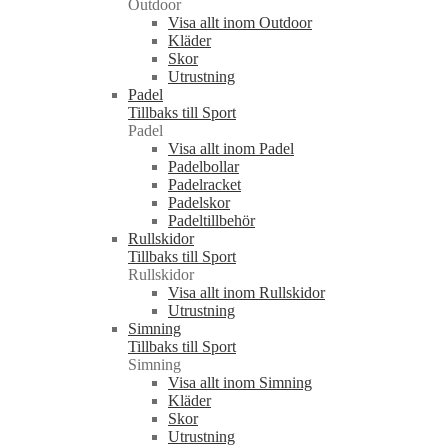
Outdoor
Visa allt inom Outdoor
Kläder
Skor
Utrustning
Padel
Tillbaks till Sport
Padel
Visa allt inom Padel
Padelbollar
Padelracket
Padelskor
Padeltillbehör
Rullskidor
Tillbaks till Sport
Rullskidor
Visa allt inom Rullskidor
Utrustning
Simning
Tillbaks till Sport
Simning
Visa allt inom Simning
Kläder
Skor
Utrustning