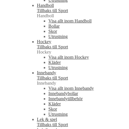
Utrustning
Handboll
Tillbaks till Sport
Handboll
Visa allt inom Handboll
Bollar
Skor
Utrustning
Hockey
Tillbaks till Sport
Hockey
Visa allt inom Hockey
Kläder
Utrustning
Innebandy
Tillbaks till Sport
Innebandy
Visa allt inom Innebandy
Innebandybollar
Innebandytillbehör
Kläder
Skor
Utrustning
Lek & spel
Tillbaks till Sport