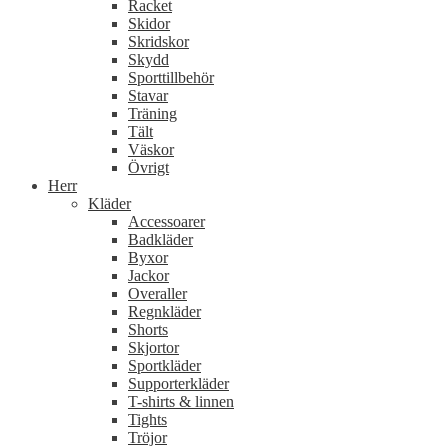
Racket
Skidor
Skridskor
Skydd
Sporttillbehör
Stavar
Träning
Tält
Väskor
Övrigt
Herr
Kläder
Accessoarer
Badkläder
Byxor
Jackor
Overaller
Regnkläder
Shorts
Skjortor
Sportkläder
Supporterkläder
T-shirts & linnen
Tights
Tröjor