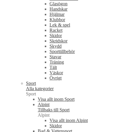
Glasögon
Handskar
Hjälmar
Klubbor
Lek & spel
Racket
Skidor
Skridskor
Skydd
Sporttillbehör
Stavar
Träning
Tält
Väskor
Övrigt
Sport
Alla kategorier
Sport
Visa allt inom Sport
Alpint
Tillbaks till Sport
Alpint
Visa allt inom Alpint
Skidor
Bad & Vattensport