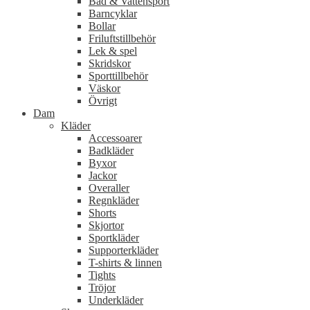
Bad & Vattensport
Barncyklar
Bollar
Friluftstillbehör
Lek & spel
Skridskor
Sporttillbehör
Väskor
Övrigt
Dam
Kläder
Accessoarer
Badkläder
Byxor
Jackor
Overaller
Regnkläder
Shorts
Skjortor
Sportkläder
Supporterkläder
T-shirts & linnen
Tights
Tröjor
Underkläder