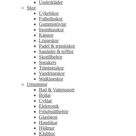
Underkläder
Skor
Cykelskor
Fotbollsskor
Gummistövlar
Inomhusskor
Kängor
Löparskor
Padel & tennisskor
Sandaler & tofflor
Skotillbehör
Sneakers
Träningsskor
Vandringskor
Walkingskor
Utrustning
Bad & Vattensport
Bollar
Cyklar
Elektronik
Friluftstillbehör
Glasögon
Handskar
Hjälmar
Klubbor