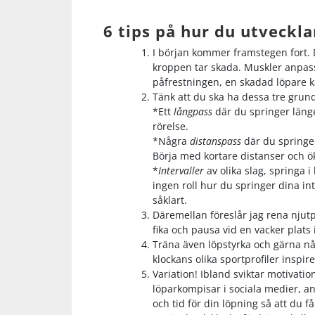
6 tips på hur du utveckla
I början kommer framstegen fort. Du
kroppen tar skada. Muskler anpassar
påfrestningen, en skadad löpare kan
Tänk att du ska ha dessa tre grundp
*Ett
långpass
där du springer länge
rörelse.
*Några
distanspass
där du springer
Börja med kortare distanser och ö
*
Intervaller
av olika slag, springa i
ingen roll hur du springer dina in
såklart.
Däremellan föreslår jag rena njutp
fika och pausa vid en vacker plats
Träna även löpstyrka och gärna någ
klockans olika sportprofiler inspire
Variation! Ibland sviktar motivati
löparkompisar i sociala medier, anm
och tid för din löpning så att du f