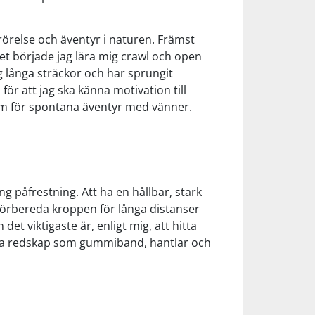
l rörelse och äventyr i naturen. Främst
året började jag lära mig crawl och open
g långa sträckor och har sprungit
ör att jag ska känna motivation till
som för spontana äventyr med vänner.
 påfrestning. Att ha en hållbar, stark
h förbereda kroppen för långa distanser
et viktigaste är, enligt mig, att hitta
kla redskap som gummiband, hantlar och