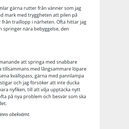
amlar gärna rutter från vänner som jag
känd mark med tryggheten att pilen på
från traillopp i närheten. Ofta hittar jag
en springer nära bebyggelse, den
r utmanande att springa med snabbare
inga tillsammans med långsammare löpare
ch sena kvällspass, gärna med pannlampa
stigar och jag försöker att inte ducka
ara nyfiken, till att vilja upptäcka nytt
r ofta på nya problem och besvär som ska
det.
 känns obekvämt.