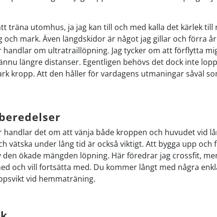
att träna utomhus, ja jag kan till och med kalla det kärlek til
kog och mark. Även längdskidor är något jag gillar och förra 
handlar om ultratraillöpning. Jag tycker om att förflytta mi
ännu längre distanser. Egentligen behövs det dock inte lopp f
tark kropp. Att den håller för vardagens utmaningar såväl 
beredelser
r handlar det om att vänja både kroppen och huvudet vid lång
och vätska under lång tid är också viktigt. Att bygga upp oc
v den ökade mängden löpning. Här föredrar jag crossfit, men d
 med och vill fortsätta med. Du kommer långt med några en
roppsvikt vid hemmaträning.
rk