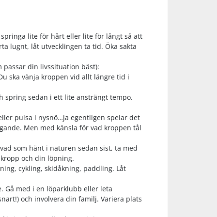
inga lite för hårt eller lite för långt så att
a lugnt, låt utvecklingen ta tid. Öka sakta
 passar din livssituation bäst):
 ska vänja kroppen vid allt längre tid i
 spring sedan i ett lite ansträngt tempo.
eller pulsa i nysnö…ja egentligen spelar det
rängande. Men med känsla för vad kroppen tål
 vad som hänt i naturen sedan sist, ta med
 kropp och din löpning.
ing, cykling, skidåkning, paddling. Låt
. Gå med i en löparklubb eller leta
art!) och involvera din familj. Variera plats