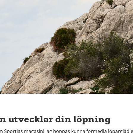
on utvecklar din löpning
eam Sportias magasin! Jag hoppas kunna förmedla löparglädje o