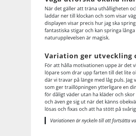
När det gäller att träna uthålligheten 
Squash
laddar ner till klockan och som visar vä
displayen visar precis hur jag ska spring
fantastiska stigar och kan springa lång
Tennis
naturupplevelsen är magisk.
Träning
Variation ger utveckling
För att hålla motivationen uppe är det 
Volleyboll
löpare som drar upp farten till det li
där vi travar på länge med låg puls. Jag
Walking
som ger traillöpningen ytterligare en di
för dåligt väder utan ha kläder och skor fö
och även ge sig ut när det känns obekvä
lösas och fixas och att ha stött på svårig
Variationen är nyckeln till att fortsätta v