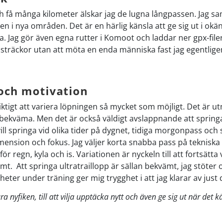
och få många kilometer älskar jag de lugna långpassen. Jag s
gen i nya områden. Det är en härlig känsla att ge sig ut i o
a. Jag gör även egna rutter i Komoot och laddar ner gpx-filer 
a sträckor utan att möta en enda människa fast jag egentlig
 och motivation
viktigt att variera löpningen så mycket som möjligt. Det ä
te obekväma. Men det är också väldigt avslappnande att spr
 vill springa vid olika tider på dygnet, tidiga morgonpass o
mension och fokus. Jag väljer korta snabba pass på tekniska 
r regn, kyla och is. Variationen är nyckeln till att fortsätta v
mt. Att springa ultratraillopp är sällan bekvämt, jag stöte
heter under träning ger mig trygghet i att jag klarar av just 
ara nyfiken, till att vilja upptäcka nytt och även ge sig ut när det