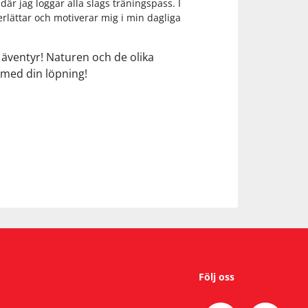
är jag loggar alla slags träningspass. I
lättar och motiverar mig i min dagliga
a äventyr! Naturen och de olika
l med din löpning!
Följ oss