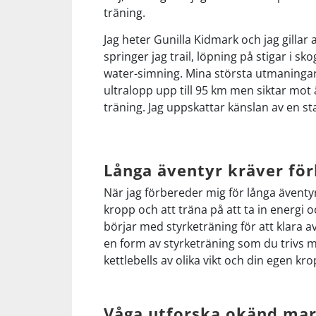
träning.
Underkläder
Skydd
Underkläder
Skydd
Längdåkning
Jag heter Gunilla Kidmark och jag gillar 
springer jag trail, löpning på stigar i s
Sporttillbehör
Sporttillbehör
Löpning
water-simning. Mina största utmaningar 
ultralopp upp till 95 km men siktar mot 
Stavar
Stavar
Orientering
träning. Jag uppskattar känslan av en s
Träning
Träning
Outdoor
Långa äventyr kräver för
Tält
Tält
Padel
När jag förbereder mig för långa äventy
kropp och att träna på att ta in energi 
börjar med styrketräning för att klara a
Väskor
Väskor
Rullskidor
en form av styrketräning som du trivs
kettlebells av olika vikt och din egen k
Övrigt
Övrigt
Simning
Våga utforska okänd ma
Sportswear