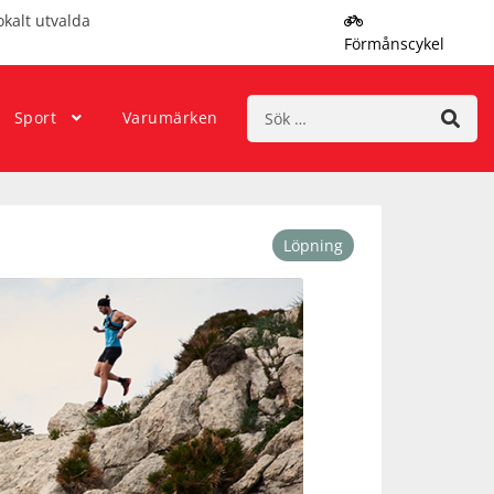
okalt utvalda
Förmånscykel
Sök
Sport
Varumärken
efter:
Löpning