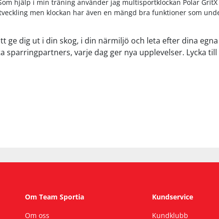
Som hjälp i min träning använder jag multisportklockan Polar GritX d
tveckling men klockan har även en mängd bra funktioner som under
 ge dig ut i din skog, i din närmiljö och leta efter dina egn
ta sparringpartners, varje dag ger nya upplevelser. Lycka til
Om Team Sportia
Kundservice
Om oss
Kundklubb