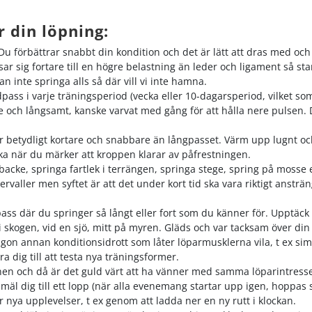
r din löpning:
 förbättrar snabbt din kondition och det är lätt att dras med och spr
 sig fortare till en högre belastning än leder och ligament så start
 inte springa alls så där vill vi inte hamna.
ass i varje träningsperiod (vecka eller 10-dagarsperiod, vilket som
 och långsamt, kanske varvat med gång för att hålla nere pulsen. Du
 betydligt kortare och snabbare än långpasset. Värm upp lugnt och
ka när du märker att kroppen klarar av påfrestningen.
 backe, springa fartlek i terrängen, springa stege, spring på mosse 
tervaller men syftet är att det under kort tid ska vara riktigt anst
ass där du springer så långt eller fort som du känner för. Upptäck
 i skogen, vid en sjö, mitt på myren. Gläds och var tacksam över din
on annan konditionsidrott som låter löparmusklerna vila, t ex simn
ra dig till att testa nya träningsformer.
onen och då är det guld värt att ha vänner med samma löparintresse
äl dig till ett lopp (när alla evenemang startar upp igen, hoppas sn
år nya upplevelser, t ex genom att ladda ner en ny rutt i klockan.