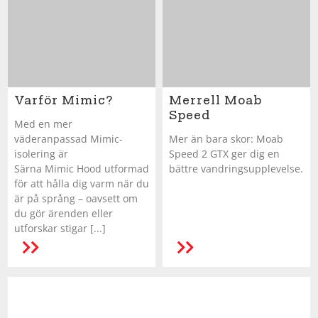
Färre Filter
Shorts
Sandaler & tofflor
Skridskor
Regnkläder
Löparskor
Glasögon
Regnkläder
Löparskor
Glasögon
Bordtennis
Supporterkläder
Sneakers
Sporttillbehör
Shorts
Padel & tennisskor
Handskar
Shorts
Padel & tennisskor
Handskar
Cykel
T-shirts & linnen
Väskor
Skjortor
Sandaler & tofflor
Hjälmar
Skjortor
Sandaler & tofflor
Hjälmar
Fotboll
Varför Mimic?
Merrell Moab
Speed
Med en mer
Tights
Övrigt
Sportkläder
Skotillbehör
Klubbor
Sportkläder
Skotillbehör
Klubbor
Handboll
väderanpassad Mimic-
Mer än bara skor: Moab
isolering är
Speed 2 GTX ger dig en
Särna Mimic Hood utformad
bättre vandringsupplevelse.
Tröjor
Supporterkläder
Sneakers
Lek & spel
Supporterkläder
Sneakers
Lek & spel
Hockey
för att hålla dig varm när du
är på språng – oavsett om
du gör ärenden eller
Underkläder
T-shirts & linnen
Träningsskor
Racket
T-shirts & linnen
Träningsskor
Racket
Innebandy
utforskar stigar [...]
LÄS MER
Tights
Vandringskor
Skidor
Tights
Vandringskor
Skidor
Lek & spel
Tröjor
Walkingskor
Skridskor
Tröjor
Walkingskor
Skridskor
Långfärdsskridskor