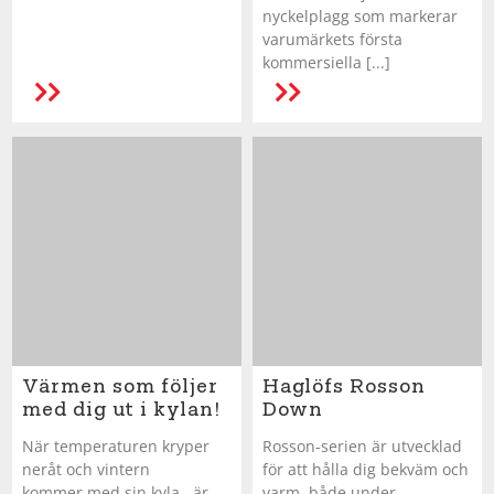
nyckelplagg som markerar
varumärkets första
kommersiella [...]
LÄS MER
Värmen som följer
Haglöfs Rosson
med dig ut i kylan!
Down
När temperaturen kryper
Rosson-serien är utvecklad
neråt och vintern
för att hålla dig bekväm och
kommer med sin kyla , är
varm, både under