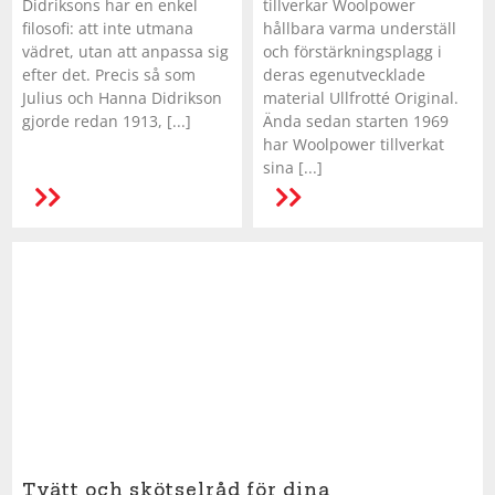
Didriksons har en enkel
tillverkar Woolpower
filosofi: att inte utmana
hållbara varma underställ
vädret, utan att anpassa sig
och förstärkningsplagg i
efter det. Precis så som
deras egenutvecklade
Julius och Hanna Didrikson
material Ullfrotté Original.
gjorde redan 1913, [...]
Ända sedan starten 1969
har Woolpower tillverkat
sina [...]
LÄS MER
Tvätt och skötselråd för dina