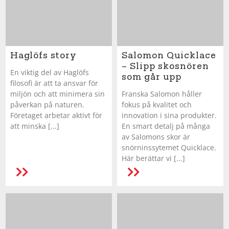
Squash
Tennis
Haglöfs story
Salomon Quicklace
– Slipp skosnören
En viktig del av Haglöfs
som går upp
filosofi är att ta ansvar för
Träning
miljön och att minimera sin
Franska Salomon håller
påverkan på naturen.
fokus på kvalitet och
Volleyboll
Företaget arbetar aktivt för
innovation i sina produkter.
att minska [...]
En smart detalj på många
av Salomons skor är
Walking
snörninssytemet Quicklace.
Här berättar vi [...]
LÄS MER