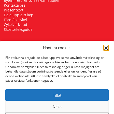
Byten, returer och reklamationer
Kontakta oss
Presentkort
Dela upp ditt köp
Förmånscykel
Cykelverkstad
Skostorleksguide
Hantera cookies
Följ oss
För att kunna erbjuda de bästa upplevelserna använder vi teknologier
som kakor (cookies) för att lagra och/eller hämta enhetsinformation.
Genom att samtycka till dessa teknologier ger du oss möjlighet att
behandla data såsom surfningsbeteende eller unika identifierare på
denna webbplats. Att inte samtycka eller återkalla samtycket kan
påverka vissa funktioner negativt.
Tillåt
Neka