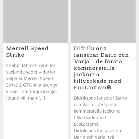
Merrell Speed
Didriksons
Strike
lanserar Dario och
Varja – de första
Snabb, lätt och redo för
kommersiella
växlande väder – därför
jackorna
väljer vi Merrell Speed
tillverkade med
Strike 2 GTX. Alla äventyr
EcoLactam®
kräver inte tunga kängor.
Ibland vill man [...]
Didriksons lanserar Dario
och Varja – de första
kommersiella jackorna
tillverkade med
EcoLactam®
Didriksons lanserar nu
Dario och Varja, två