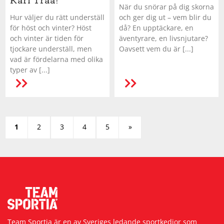
Kari Traa!
När du snörar på dig skorna
Hur väljer du rätt underställ
och ger dig ut – vem blir du
för höst och vinter? Höst
då? En upptäckare, en
och vinter är tiden för
äventyrare, en livsnjutare?
tjockare underställ, men
Oavsett vem du är [...]
vad är fördelarna med olika
typer av [...]
LÄS MER
1
2
3
4
5
»
Team Sportia är en av Sveriges ledande sportkedjor som