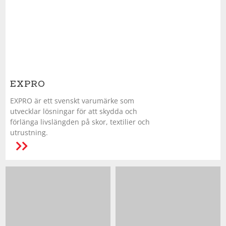
Underkläder
Skydd
Underkläder
Skydd
Längdåkning
Sporttillbehör
Sporttillbehör
Löpning
Stavar
Stavar
Orientering
EXPRO
EXPRO är ett svenskt varumärke som
Träning
Träning
Outdoor
utvecklar lösningar för att skydda och
förlänga livslängden på skor, textilier och
utrustning.
Tält
Tält
Padel
Väskor
Väskor
Rullskidor
Övrigt
Övrigt
Simning
Sportswear