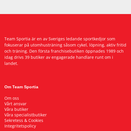
Underkläder
Skydd
Underkläder
Skydd
Längdåkning
Sporttillbehör
Sporttillbehör
Löpning
Team Sportia är en av Sveriges ledande sportkedjor som
Stavar
Stavar
Orientering
fokuserar på utomhusträning såsom cykel, löpning, aktiv fritid
och träning. Den första franchisebutiken öppnades 1989 och
idag drivs 39 butiker av engagerade handlare runt om i
Träning
Träning
Outdoor
landet.
Tält
Tält
Padel
Om Team Sportia
Väskor
Väskor
Rullskidor
Om oss
Vårt ansvar
Våra butiker
Övrigt
Övrigt
Simning
Våra specialistbutiker
Sekretess & Cookies
Integritetspolicy
Sportswear