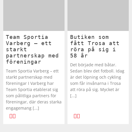
Shorts
Sandaler & tofflor
Skridskor
Regnkläder
Löparskor
Glasögon
Regnkläder
Löparskor
Glasögon
Bordtennis
Supporterkläder
Sneakers
Sporttillbehör
Shorts
Padel & tennisskor
Handskar
Shorts
Padel & tennisskor
Handskar
Cykel
Team Sportia
Butiken som
T-shirts & linnen
Väskor
Skjortor
Sandaler & tofflor
Hjälmar
Skjortor
Sandaler & tofflor
Hjälmar
Fotboll
Varberg – ett
fått Trosa att
starkt
röra på sig i
partnerskap med
58 år
Tights
Övrigt
Sportkläder
Skotillbehör
Klubbor
Sportkläder
Skotillbehör
Klubbor
Handboll
föreningar
Det började med båtar.
Team Sportia Varberg – ett
Sedan blev det fotboll. Idag
Tröjor
Supporterkläder
Sneakers
Lek & spel
Supporterkläder
Sneakers
Lek & spel
Hockey
starkt partnerskap med
är det löpning och cykling
föreningar I Varberg har
som får invånarna i Trosa
Team Sportia etablerat sig
att röra på sig. Mycket är
Underkläder
T-shirts & linnen
Träningsskor
Racket
T-shirts & linnen
Träningsskor
Racket
Innebandy
som pålitliga partners för
[...]
föreningar, där deras starka
Tights
Vandringskor
Skidor
Tights
Vandringskor
Skidor
Lek & spel
engagemang [...]
LÄS MER
Tröjor
Walkingskor
Skridskor
Tröjor
Walkingskor
Skridskor
Långfärdsskridskor