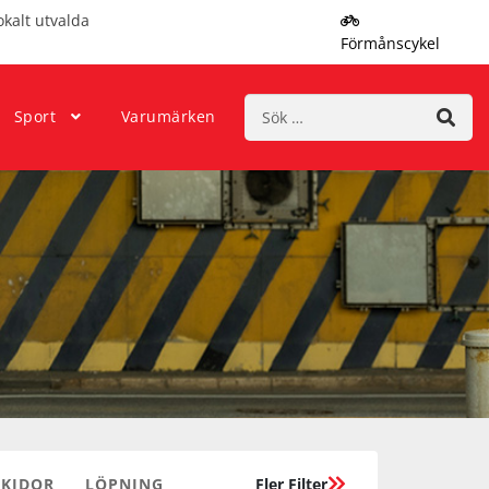
okalt utvalda
Förmånscykel
Sök
Sport
Varumärken
efter:
KIDOR
LÖPNING
Fler Filter