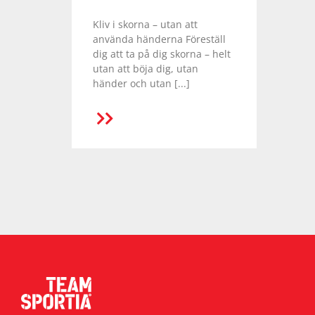
Underkläder
Skydd
Underkläder
Skydd
Längdåkning
Kliv i skorna – utan att
använda händerna Föreställ
dig att ta på dig skorna – helt
Sporttillbehör
Sporttillbehör
Löpning
utan att böja dig, utan
händer och utan [...]
Stavar
Stavar
Orientering
Träning
Träning
Outdoor
Tält
Tält
Padel
Väskor
Väskor
Rullskidor
Övrigt
Övrigt
Simning
Sportswear