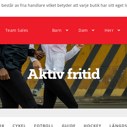
består av fria handlare vilket betyder att varje butik har sitt eget l
Team Sales
Barn
Dam
Herr
Aktiv fritid
IK
CYKEL
FOTBOLL
GUIDE
HOCKEY
LÄNGDS