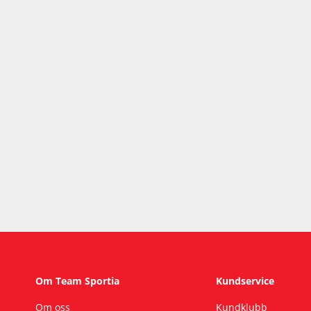
Om Team Sportia
Kundservice
Om oss
Kundklubb