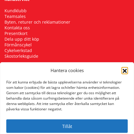
Kundklubb
Teamsales
Byten, returer och reklamationer
Kontakta oss
Presentkort
Dela upp ditt köp
Förmånscykel
Cykelverkstad
Skostorleksguide
Hantera cookies
Följ oss
För att kunna erbjuda de bästa upplevelserna använder vi teknologier
som kakor (cookies) för att lagra och/eller hämta enhetsinformation.
Genom att samtycka till dessa teknologier ger du oss möjlighet att
behandla data såsom surfningsbeteende eller unika identifierare på
denna webbplats. Att inte samtycka eller återkalla samtycket kan
påverka vissa funktioner negativt.
Tillåt