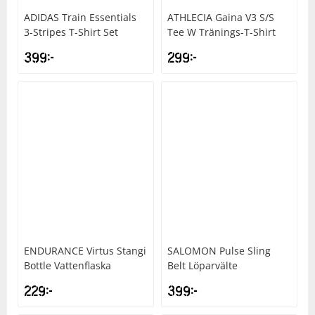
ADIDAS
Train Essentials
ATHLECIA
Gaina V3 S/S
3-Stripes T-Shirt Set
Tee W Tränings-T-Shirt
399
kr
299
kr
ENDURANCE
Virtus Stangi
SALOMON
Pulse Sling
Bottle Vattenflaska
Belt Löparvälte
229
kr
399
kr