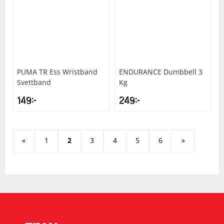
PUMA
TR Ess Wristband
ENDURANCE
Dumbbell 3
Svettband
Kg
149
kr
249
kr
«
1
2
3
4
5
6
»