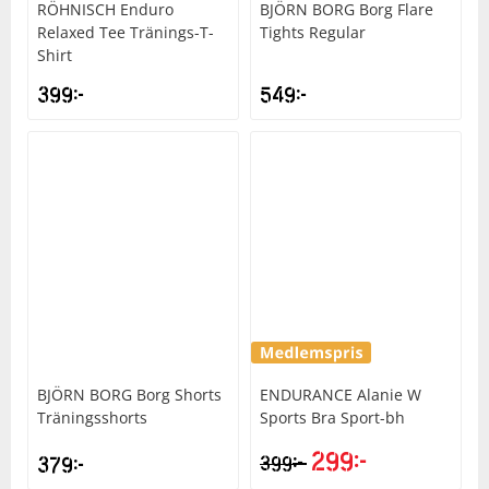
RÖHNISCH
Enduro
BJÖRN BORG
Borg Flare
Relaxed Tee Tränings-T-
Tights Regular
Shirt
399
kr
549
kr
BJÖRN BORG
Borg Shorts
ENDURANCE
Alanie W
Träningsshorts
Sports Bra Sport-bh
299
kr
kr
379
kr
399