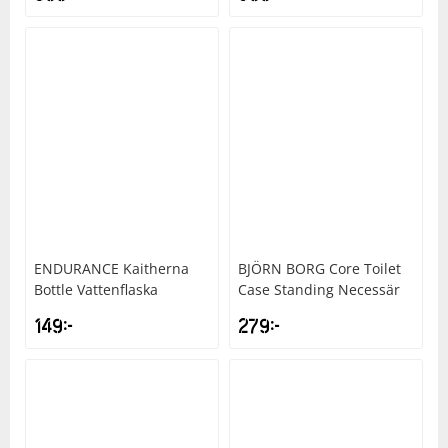
ENDURANCE
Kaitherna
BJÖRN BORG
Core Toilet
Bottle Vattenflaska
Case Standing Necessär
149
kr
279
kr