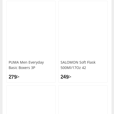
PUMA
Men Everyday
SALOMON
Soft Flask
Basic Boxers 3P
500Ml/17Oz 42
279
kr
249
kr