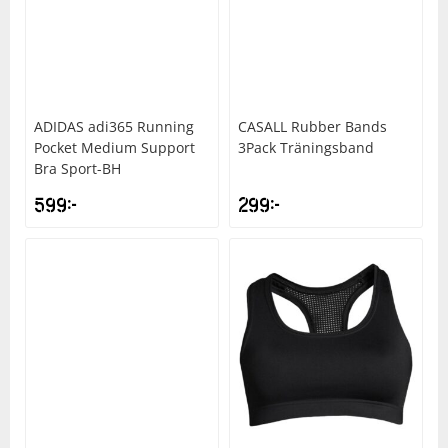
Squash
Tennis
ADIDAS
adi365 Running
CASALL
Rubber Bands
Pocket Medium Support
3Pack Träningsband
Träning
Bra Sport-BH
599
kr
299
kr
Volleyboll
Walking