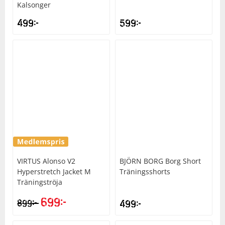
Kalsonger
499
kr
599
kr
VIRTUS
Alonso V2
BJÖRN BORG
Borg Short
Hyperstretch Jacket M
Träningsshorts
Träningströja
699
kr
kr
899
499
kr