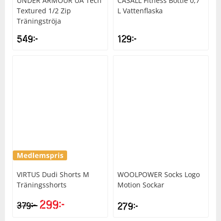
UNDER ARMOUR
UA Tech
CASALL
Fitness Bottle 0,7
Textured 1/2 Zip
L Vattenflaska
Träningströja
549
kr
129
kr
VIRTUS
Dudi Shorts M
WOOLPOWER
Socks Logo
Träningsshorts
Motion Sockar
299
kr
kr
379
279
kr