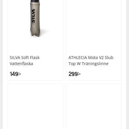
SILVA
Soft Flask
ATHLECIA
Mota V2 Slub
Vattenflaska
Top W Träningslinne
149
kr
299
kr