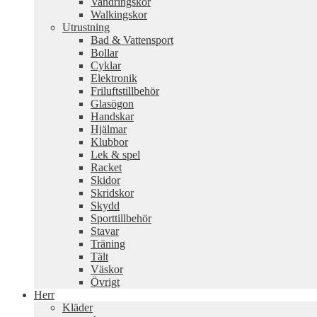
Vandringskor
Walkingskor
Utrustning
Bad & Vattensport
Bollar
Cyklar
Elektronik
Friluftstillbehör
Glasögon
Handskar
Hjälmar
Klubbor
Lek & spel
Racket
Skidor
Skridskor
Skydd
Sporttillbehör
Stavar
Träning
Tält
Väskor
Övrigt
Herr
Kläder