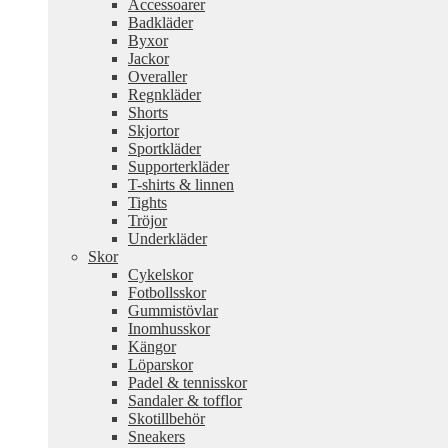
Accessoarer
Badkläder
Byxor
Jackor
Overaller
Regnkläder
Shorts
Skjortor
Sportkläder
Supporterkläder
T-shirts & linnen
Tights
Tröjor
Underkläder
Skor
Cykelskor
Fotbollsskor
Gummistövlar
Inomhusskor
Kängor
Löparskor
Padel & tennisskor
Sandaler & tofflor
Skotillbehör
Sneakers