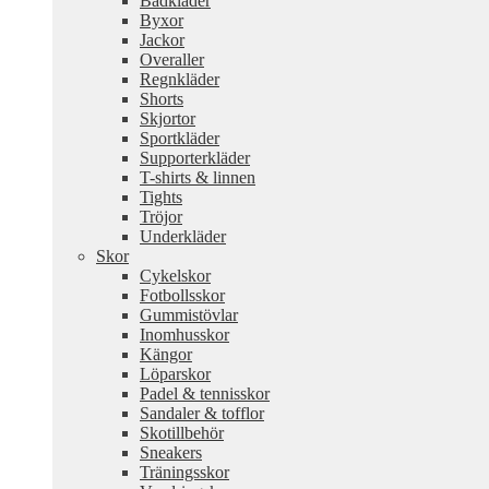
Badkläder
Byxor
Jackor
Overaller
Regnkläder
Shorts
Skjortor
Sportkläder
Supporterkläder
T-shirts & linnen
Tights
Tröjor
Underkläder
Skor
Cykelskor
Fotbollsskor
Gummistövlar
Inomhusskor
Kängor
Löparskor
Padel & tennisskor
Sandaler & tofflor
Skotillbehör
Sneakers
Träningsskor