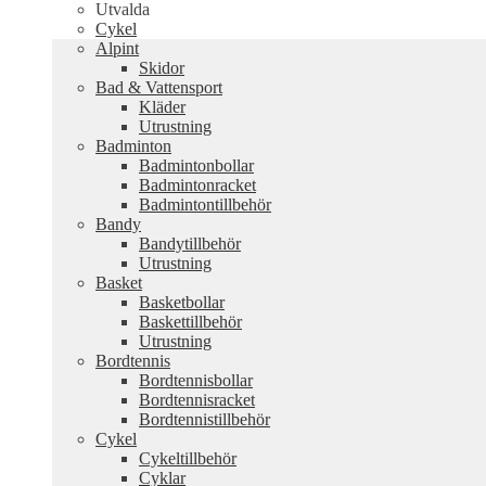
Utvalda
Cykel
Alpint
Skidor
Bad & Vattensport
Kläder
Utrustning
Badminton
Badmintonbollar
Badmintonracket
Badmintontillbehör
Bandy
Bandytillbehör
Utrustning
Basket
Basketbollar
Baskettillbehör
Utrustning
Bordtennis
Bordtennisbollar
Bordtennisracket
Bordtennistillbehör
Cykel
Cykeltillbehör
Cyklar