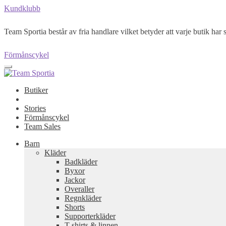
Kundklubb
Team Sportia består av fria handlare vilket betyder att varje butik har s
Förmånscykel
Butiker
Stories
Förmånscykel
Team Sales
Barn
Kläder
Badkläder
Byxor
Jackor
Overaller
Regnkläder
Shorts
Supporterkläder
T-shirts & linnen