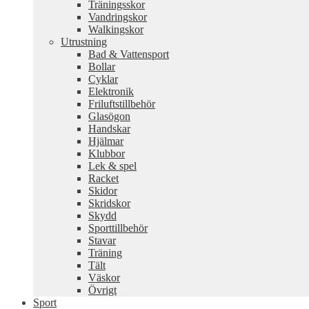
Träningsskor
Vandringskor
Walkingskor
Utrustning
Bad & Vattensport
Bollar
Cyklar
Elektronik
Friluftstillbehör
Glasögon
Handskar
Hjälmar
Klubbor
Lek & spel
Racket
Skidor
Skridskor
Skydd
Sporttillbehör
Stavar
Träning
Tält
Väskor
Övrigt
Sport