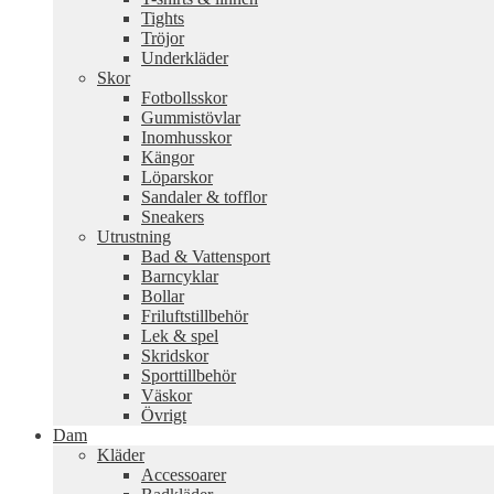
Tights
Tröjor
Underkläder
Skor
Fotbollsskor
Gummistövlar
Inomhusskor
Kängor
Löparskor
Sandaler & tofflor
Sneakers
Utrustning
Bad & Vattensport
Barncyklar
Bollar
Friluftstillbehör
Lek & spel
Skridskor
Sporttillbehör
Väskor
Övrigt
Dam
Kläder
Accessoarer