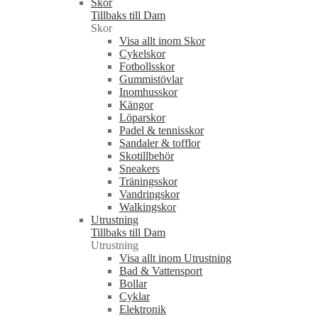
Skor
Tillbaks till Dam
Skor
Visa allt inom Skor
Cykelskor
Fotbollsskor
Gummistövlar
Inomhusskor
Kängor
Löparskor
Padel & tennisskor
Sandaler & tofflor
Skotillbehör
Sneakers
Träningsskor
Vandringskor
Walkingskor
Utrustning
Tillbaks till Dam
Utrustning
Visa allt inom Utrustning
Bad & Vattensport
Bollar
Cyklar
Elektronik