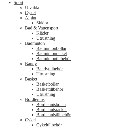
Sport
Utvalda
Cykel
Alpint
Skidor
Bad & Vattensport
Kläder
Utrustning
Badminton
Badmintonbollar
Badmintonracket
Badmintontillbehör
Bandy
Bandytillbehör
Utrustning
Basket
Basketbollar
Baskettillbehör
Utrustning
Bordtennis
Bordtennisbollar
Bordtennisracket
Bordtennistillbehör
Cykel
Cykeltillbehör