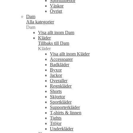
Sporttillbehör
Väskor
Övrigt
Dam
Alla kategorier
Dam
Visa allt inom Dam
Kläder
Tillbaks till Dam
Kläder
Visa allt inom Kläder
Accessoarer
Badkläder
Byxor
Jackor
Overaller
Regnkläder
Shorts
Skjortor
Sportkläder
Supporterkläder
T-shirts & linnen
Tights
Tröjor
Underkläder