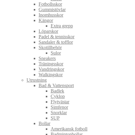
Fotbollsskor
Gummistövlar
Inomhusskor
Kängor
Extra grepp
Löparskor
Padel & tennisskor
Sandaler & tofflor
Skotillbehör
Sulor
Sneakers
Träningsskor
Vandringskor
Walkingskor
Utrustning
Bad & Vattensport
Badlek
Cyklop
Flytvästar
Simfenor
Snorklar
SUP
Bollar
Amerikansk fotboll
Badmintonbollar