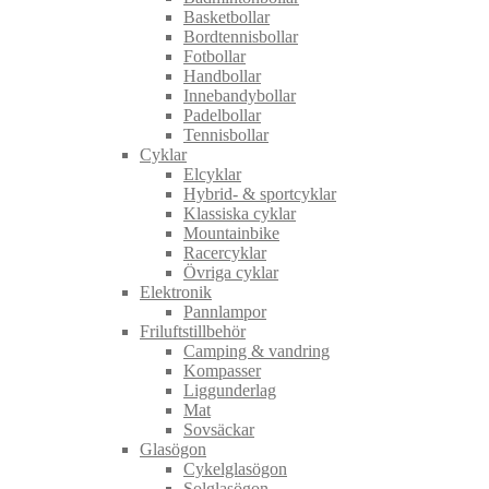
Basketbollar
Bordtennisbollar
Fotbollar
Handbollar
Innebandybollar
Padelbollar
Tennisbollar
Cyklar
Elcyklar
Hybrid- & sportcyklar
Klassiska cyklar
Mountainbike
Racercyklar
Övriga cyklar
Elektronik
Pannlampor
Friluftstillbehör
Camping & vandring
Kompasser
Liggunderlag
Mat
Sovsäckar
Glasögon
Cykelglasögon
Solglasögon