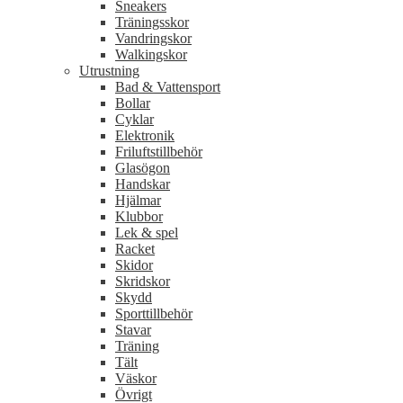
Sneakers
Träningsskor
Vandringskor
Walkingskor
Utrustning
Bad & Vattensport
Bollar
Cyklar
Elektronik
Friluftstillbehör
Glasögon
Handskar
Hjälmar
Klubbor
Lek & spel
Racket
Skidor
Skridskor
Skydd
Sporttillbehör
Stavar
Träning
Tält
Väskor
Övrigt