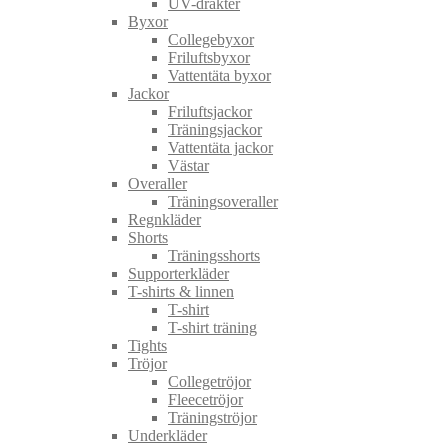
UV-dräkter
Byxor
Collegebyxor
Friluftsbyxor
Vattentäta byxor
Jackor
Friluftsjackor
Träningsjackor
Vattentäta jackor
Västar
Overaller
Träningsoveraller
Regnkläder
Shorts
Träningsshorts
Supporterkläder
T-shirts & linnen
T-shirt
T-shirt träning
Tights
Tröjor
Collegetröjor
Fleecetröjor
Träningströjor
Underkläder