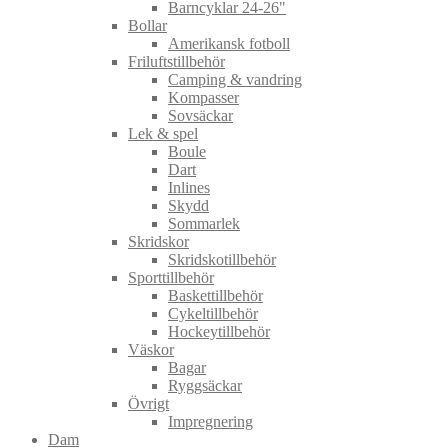
Barncyklar 24-26"
Bollar
Amerikansk fotboll
Friluftstillbehör
Camping & vandring
Kompasser
Sovsäckar
Lek & spel
Boule
Dart
Inlines
Skydd
Sommarlek
Skridskor
Skridskotillbehör
Sporttillbehör
Baskettillbehör
Cykeltillbehör
Hockeytillbehör
Väskor
Bagar
Ryggsäckar
Övrigt
Impregnering
Dam