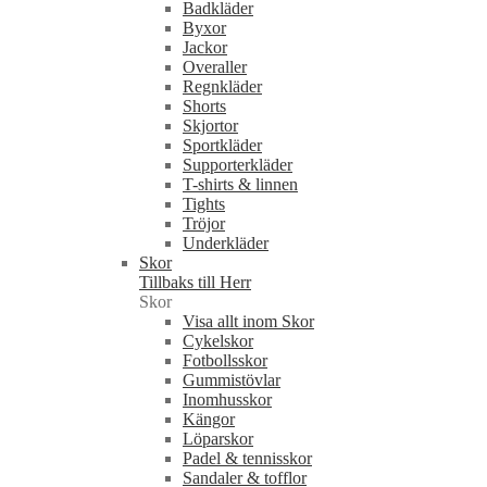
Badkläder
Byxor
Jackor
Overaller
Regnkläder
Shorts
Skjortor
Sportkläder
Supporterkläder
T-shirts & linnen
Tights
Tröjor
Underkläder
Skor
Tillbaks till Herr
Skor
Visa allt inom Skor
Cykelskor
Fotbollsskor
Gummistövlar
Inomhusskor
Kängor
Löparskor
Padel & tennisskor
Sandaler & tofflor