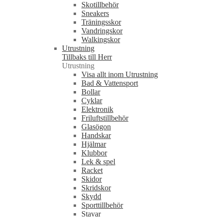
Skotillbehör
Sneakers
Träningsskor
Vandringskor
Walkingskor
Utrustning
Tillbaks till Herr
Utrustning
Visa allt inom Utrustning
Bad & Vattensport
Bollar
Cyklar
Elektronik
Friluftstillbehör
Glasögon
Handskar
Hjälmar
Klubbor
Lek & spel
Racket
Skidor
Skridskor
Skydd
Sporttillbehör
Stavar