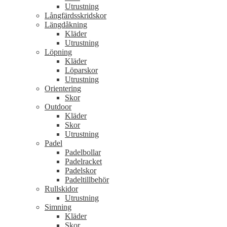
Utrustning
Långfärdsskridskor
Längdåkning
Kläder
Utrustning
Löpning
Kläder
Löparskor
Utrustning
Orientering
Skor
Outdoor
Kläder
Skor
Utrustning
Padel
Padelbollar
Padelracket
Padelskor
Padeltillbehör
Rullskidor
Utrustning
Simning
Kläder
Skor