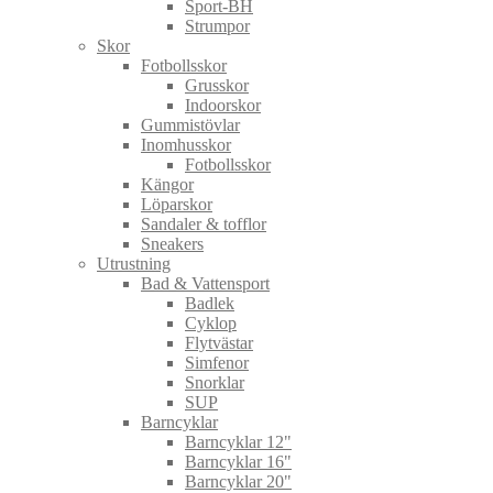
Sport-BH
Strumpor
Skor
Fotbollsskor
Grusskor
Indoorskor
Gummistövlar
Inomhusskor
Fotbollsskor
Kängor
Löparskor
Sandaler & tofflor
Sneakers
Utrustning
Bad & Vattensport
Badlek
Cyklop
Flytvästar
Simfenor
Snorklar
SUP
Barncyklar
Barncyklar 12"
Barncyklar 16"
Barncyklar 20"