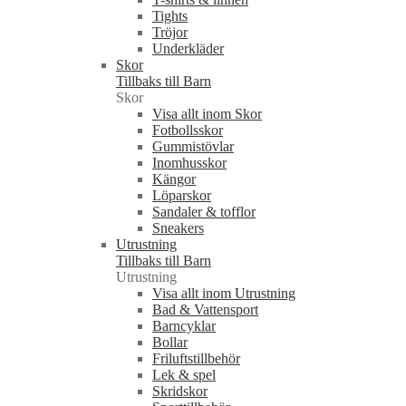
Tights
Tröjor
Underkläder
Skor
Tillbaks till Barn
Skor
Visa allt inom Skor
Fotbollsskor
Gummistövlar
Inomhusskor
Kängor
Löparskor
Sandaler & tofflor
Sneakers
Utrustning
Tillbaks till Barn
Utrustning
Visa allt inom Utrustning
Bad & Vattensport
Barncyklar
Bollar
Friluftstillbehör
Lek & spel
Skridskor