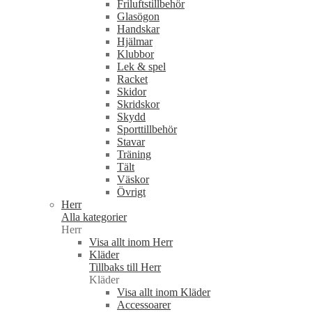
Friluftstillbehör
Glasögon
Handskar
Hjälmar
Klubbor
Lek & spel
Racket
Skidor
Skridskor
Skydd
Sporttillbehör
Stavar
Träning
Tält
Väskor
Övrigt
Herr
Alla kategorier
Herr
Visa allt inom Herr
Kläder
Tillbaks till Herr
Kläder
Visa allt inom Kläder
Accessoarer