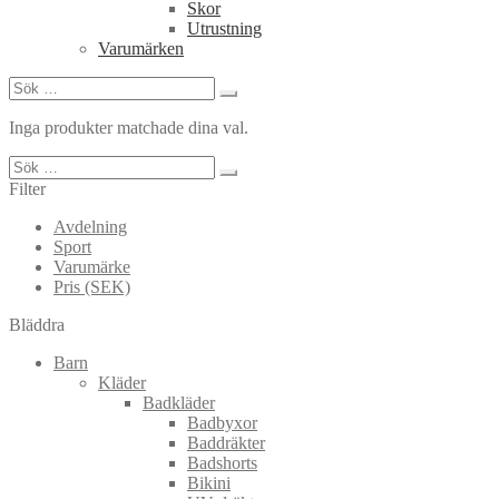
Skor
Utrustning
Varumärken
Sök
efter:
Inga produkter matchade dina val.
Sök
efter:
Filter
Avdelning
Sport
Varumärke
Pris (SEK)
Bläddra
Barn
Kläder
Badkläder
Badbyxor
Baddräkter
Badshorts
Bikini