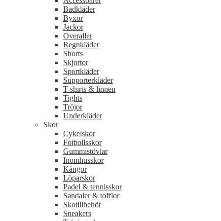
Accessoarer
Badkläder
Byxor
Jackor
Overaller
Regnkläder
Shorts
Skjortor
Sportkläder
Supporterkläder
T-shirts & linnen
Tights
Tröjor
Underkläder
Skor
Cykelskor
Fotbollsskor
Gummistövlar
Inomhusskor
Kängor
Löparskor
Padel & tennisskor
Sandaler & tofflor
Skotillbehör
Sneakers