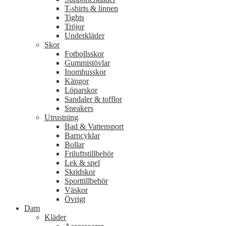
T-shirts & linnen
Tights
Tröjor
Underkläder
Skor
Fotbollsskor
Gummistövlar
Inomhusskor
Kängor
Löparskor
Sandaler & tofflor
Sneakers
Utrustning
Bad & Vattensport
Barncyklar
Bollar
Friluftstillbehör
Lek & spel
Skridskor
Sporttillbehör
Väskor
Övrigt
Dam
Kläder