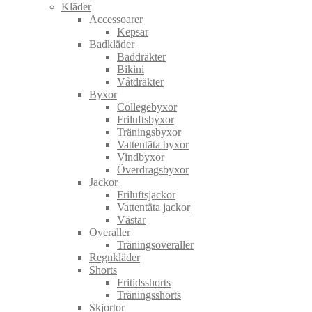
Kläder
Accessoarer
Kepsar
Badkläder
Baddräkter
Bikini
Våtdräkter
Byxor
Collegebyxor
Friluftsbyxor
Träningsbyxor
Vattentäta byxor
Vindbyxor
Överdragsbyxor
Jackor
Friluftsjackor
Vattentäta jackor
Västar
Overaller
Träningsoveraller
Regnkläder
Shorts
Fritidsshorts
Träningsshorts
Skjortor