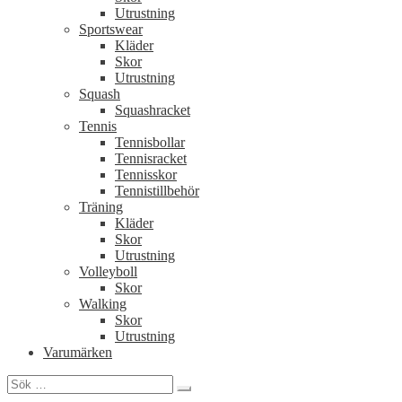
Utrustning
Sportswear
Kläder
Skor
Utrustning
Squash
Squashracket
Tennis
Tennisbollar
Tennisracket
Tennisskor
Tennistillbehör
Träning
Kläder
Skor
Utrustning
Volleyboll
Skor
Walking
Skor
Utrustning
Varumärken
Sök
efter: