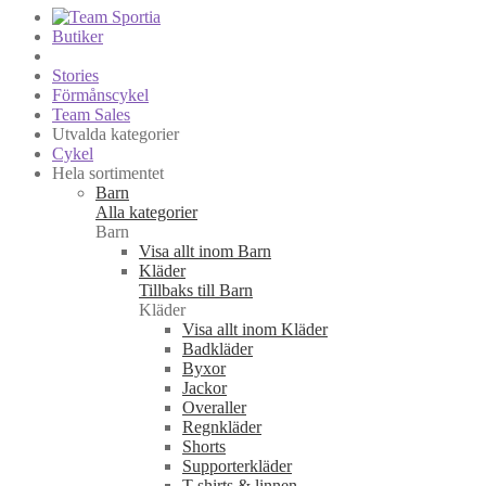
Butiker
Stories
Förmånscykel
Team Sales
Utvalda kategorier
Cykel
Hela sortimentet
Barn
Alla kategorier
Barn
Visa allt inom Barn
Kläder
Tillbaks till Barn
Kläder
Visa allt inom Kläder
Badkläder
Byxor
Jackor
Overaller
Regnkläder
Shorts
Supporterkläder
T-shirts & linnen