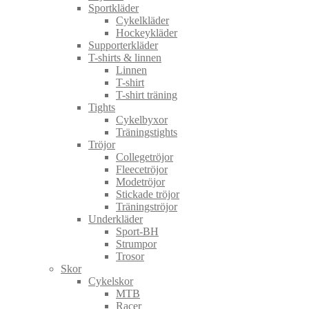
Sportkläder
Cykelkläder
Hockeykläder
Supporterkläder
T-shirts & linnen
Linnen
T-shirt
T-shirt träning
Tights
Cykelbyxor
Träningstights
Tröjor
Collegetröjor
Fleecetröjor
Modetröjor
Stickade tröjor
Träningströjor
Underkläder
Sport-BH
Strumpor
Trosor
Skor
Cykelskor
MTB
Racer