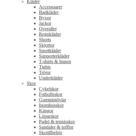
Kläder
Accessoarer
Badkläder
Byxor
Jackor
Overaller
Regnkläder
Shorts
Skjortor
Sportkläder
Supporterkläder
T-shirts & linnen
Tights
Tröjor
Underkläder
Skor
Cykelskor
Fotbollsskor
Gummistövlar
Inomhusskor
Kängor
Löparskor
Padel & tennisskor
Sandaler & tofflor
Skotillbehör