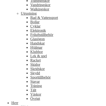
Träningsskor
Vandringskor
Walkingskor
Utrustning
Bad & Vattensport
Bollar
Cyklar
Elektronik
Friluftstillbehör
Glasögon
Handskar
Hjälmar
Klubbor
Lek & spel
Racket
Skidor
Skridskor
Skydd
Sporttillbehör
Stavar
Träning
Tält
Väskor
Övrigt
Herr