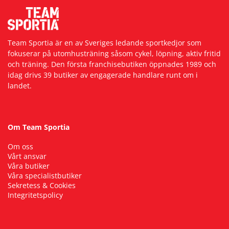
Underkläder
Skydd
Underkläder
Skydd
Längdåkning
Team Sportia är en av Sveriges ledande sportkedjor som
Sporttillbehör
Sporttillbehör
Löpning
fokuserar på utomhusträning såsom cykel, löpning, aktiv fritid
och träning. Den första franchisebutiken öppnades 1989 och
idag drivs 39 butiker av engagerade handlare runt om i
Stavar
Stavar
Orientering
landet.
Träning
Träning
Outdoor
Om Team Sportia
Tält
Tält
Padel
Om oss
Vårt ansvar
Väskor
Väskor
Rullskidor
Våra butiker
Våra specialistbutiker
Sekretess & Cookies
Övrigt
Övrigt
Simning
Integritetspolicy
Sportswear