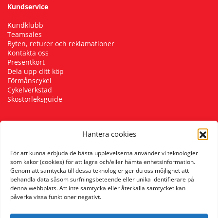
Kundservice
Squash
Kundklubb
Teamsales
Byten, returer och reklamationer
Tennis
Kontakta oss
Presentkort
Dela upp ditt köp
Träning
Förmånscykel
Cykelverkstad
Skostorleksguide
Volleyboll
Hantera cookies
Walking
Följ oss
För att kunna erbjuda de bästa upplevelserna använder vi teknologier
som kakor (cookies) för att lagra och/eller hämta enhetsinformation.
Genom att samtycka till dessa teknologier ger du oss möjlighet att
behandla data såsom surfningsbeteende eller unika identifierare på
denna webbplats. Att inte samtycka eller återkalla samtycket kan
påverka vissa funktioner negativt.