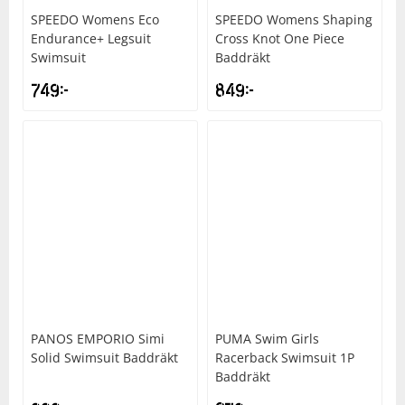
SPEEDO
Womens Eco
SPEEDO
Womens Shaping
Endurance+ Legsuit
Cross Knot One Piece
Squash
Swimsuit
Baddräkt
749
kr
849
kr
Tennis
Träning
Volleyboll
Walking
PANOS EMPORIO
Simi
PUMA
Swim Girls
Solid Swimsuit Baddräkt
Racerback Swimsuit 1P
Baddräkt