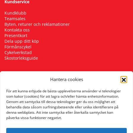
Kundservice
Kundklubb
Teamsales
Byten, returer och reklamationer
Kontakta oss
Presentkort
Dela upp ditt köp
Förmånscykel
Cykelverkstad
Skostorleksguide
Hantera cookies
Följ oss
För att kunna erbjuda de bästa upplevelserna använder vi teknologier
som kakor (cookies) för att lagra och/eller hämta enhetsinformation.
Genom att samtycka till dessa teknologier ger du oss möjlighet att
behandla data såsom surfningsbeteende eller unika identifierare på
denna webbplats. Att inte samtycka eller återkalla samtycket kan
påverka vissa funktioner negativt.