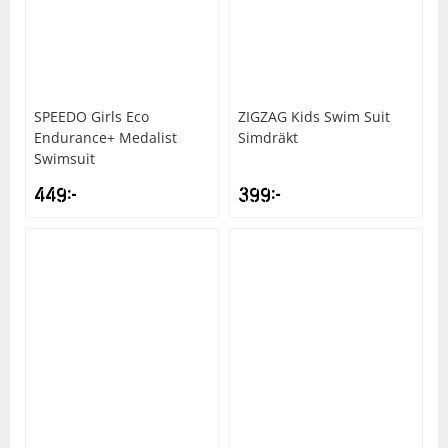
Underkläder
Skydd
Underkläder
Skydd
Längdåkning
Sporttillbehör
Sporttillbehör
Löpning
SPEEDO
Girls Eco
ZIGZAG
Kids Swim Suit
Endurance+ Medalist
Simdräkt
Stavar
Stavar
Orientering
Swimsuit
449
kr
399
kr
Träning
Träning
Outdoor
Tält
Tält
Padel
Väskor
Väskor
Rullskidor
Övrigt
Övrigt
Simning
Sportswear