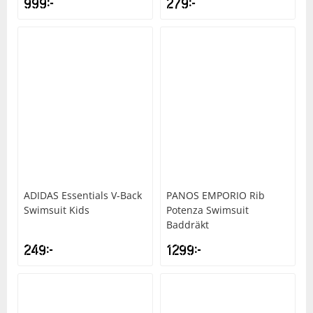
999
kr
279
kr
ADIDAS
Essentials V-Back
PANOS EMPORIO
Rib
Swimsuit Kids
Potenza Swimsuit
Baddräkt
249
kr
1299
kr