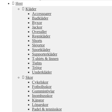
Herr
Kläder
Accessoarer
Badkläder
Byxor
Jackor
Overaller
Regnkläder
Shorts
Skjortor
Sportkläder
Supporterkläder
T-shirts & linnen
Tights
Tröjor
Underkläder
Skor
Cykelskor
Fotbollsskor
Gummistövlar
Inomhusskor
Kängor
Löparskor
Padel & tennisskor