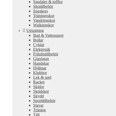
Sandaler & tofflor
Skotillbehör
Sneakers
Träningsskor
Vandringskor
Walkingskor
Utrustning
Bad & Vattensport
Bollar
Cyklar
Elektronik
Friluftstillbehör
Glasögon
Handskar
Hjälmar
Klubbor
Lek & spel
Racket
Skidor
Skridskor
Skydd
Sporttillbehör
Stavar
Träning
Tält