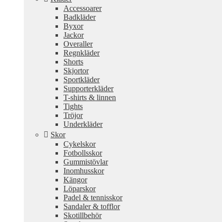
Accessoarer
Badkläder
Byxor
Jackor
Overaller
Regnkläder
Shorts
Skjortor
Sportkläder
Supporterkläder
T-shirts & linnen
Tights
Tröjor
Underkläder
Skor
Cykelskor
Fotbollsskor
Gummistövlar
Inomhusskor
Kängor
Löparskor
Padel & tennisskor
Sandaler & tofflor
Skotillbehör