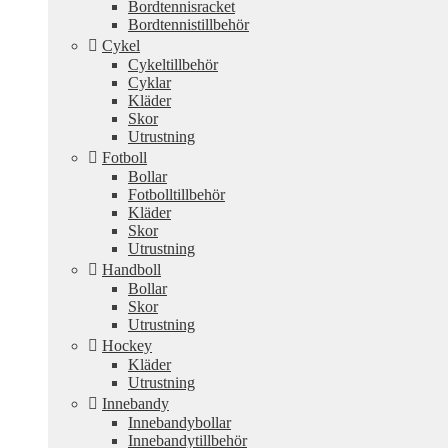
Bordtennisracket
Bordtennistillbehör
Cykel
Cykeltillbehör
Cyklar
Kläder
Skor
Utrustning
Fotboll
Bollar
Fotbolltillbehör
Kläder
Skor
Utrustning
Handboll
Bollar
Skor
Utrustning
Hockey
Kläder
Utrustning
Innebandy
Innebandybollar
Innebandytillbehör