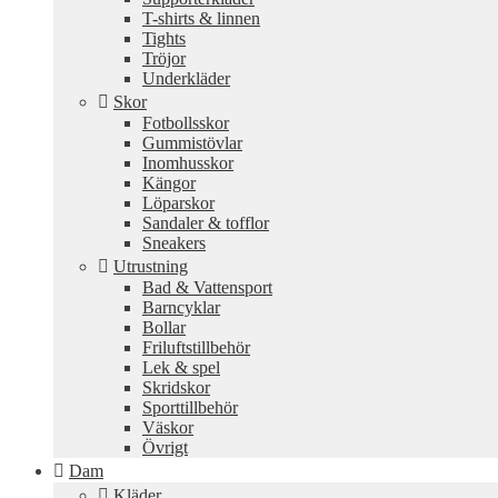
T-shirts & linnen
Tights
Tröjor
Underkläder
Skor
Fotbollsskor
Gummistövlar
Inomhusskor
Kängor
Löparskor
Sandaler & tofflor
Sneakers
Utrustning
Bad & Vattensport
Barncyklar
Bollar
Friluftstillbehör
Lek & spel
Skridskor
Sporttillbehör
Väskor
Övrigt
Dam
Kläder