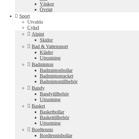
Väskor
Övrigt
Sport
Utvalda
Cykel
Alpint
Skidor
Bad & Vattensport
Kläder
Utrustning
Badminton
Badmintonbollar
Badmintonracket
Badmintontillbehör
Bandy
Bandytillbehör
Utrustning
Basket
Basketbollar
Baskettillbehör
Utrustning
Bordtennis
Bordtennisbollar