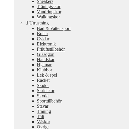
Sneakers
Träningsskor
Vandringskor
Walkingskor
Utrustning
Bad & Vattensport
Bollar
Cyklar
Elektronik
Friluftstillbehör
Glasögon
Handskar
Hjälmar
Klubbor
Lek & spel
Racket
Skidor
Skridskor
Skydd
Sporttillbehör
Stavar
Träning
Tält
Väskor
Övrigt