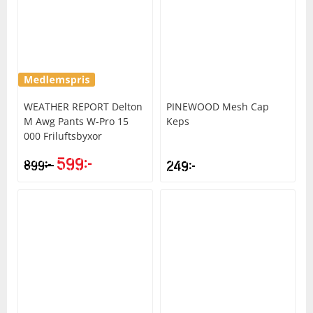
WEATHER REPORT
Delton
PINEWOOD
Mesh Cap
M Awg Pants W-Pro 15
Keps
000 Friluftsbyxor
599
kr
kr
899
249
kr