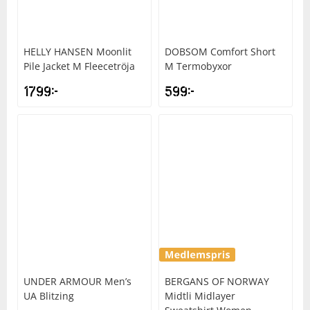
HELLY HANSEN
Moonlit
DOBSOM
Comfort Short
Pile Jacket M Fleecetröja
M Termobyxor
1799
kr
599
kr
UNDER ARMOUR
Men’s
BERGANS OF NORWAY
UA Blitzing
Midtli Midlayer