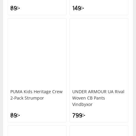
89
kr
149
kr
PUMA
Kids Heritage Crew
UNDER ARMOUR
UA Rival
2-Pack Strumpor
Woven CB Pants
Vindbyxor
89
kr
799
kr