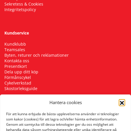
Sekretess & Cookies
Integritetspolicy
Kundservice
Kundklubb
Teamsales
Byten, returer och reklamationer
Kontakta oss
Presentkort
Dela upp ditt köp
Förmånscykel
Cykelverkstad
Skostorleksguide
Hantera cookies
Följ oss
För att kunna erbjuda de bästa upplevelserna använder vi teknologier
som kakor (cookies) för att lagra och/eller hämta enhetsinformation.
Genom att samtycka till dessa teknologier ger du oss möjlighet att
behandla data såsom surfningsbeteende eller unika identifierare på