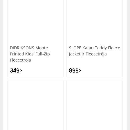
Squash
Tennis
DIDRIKSONS
Monte
SLOPE
Katau Teddy Fleece
Träning
Printed Kids’ Full-Zip
Jacket Jr Fleecetröja
Fleecetröja
Volleyboll
349
kr
899
kr
Walking