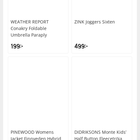
WEATHER REPORT
ZINK
Joggers Sixten
Conakry Foldable
Umbrella Paraply
199
kr
499
kr
PINEWOOD
Womens
DIDRIKSONS
Monte Kids’
Jacket Finnveden Hybrid
Half Button Fleecetröja