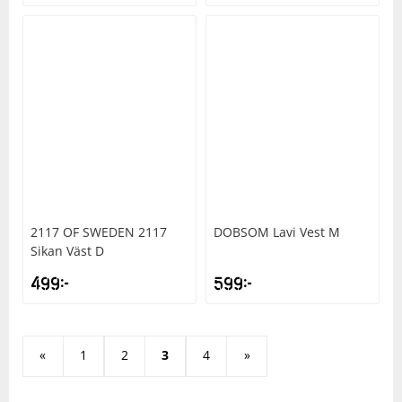
2117 OF SWEDEN
2117
DOBSOM
Lavi Vest M
Sikan Väst D
499
kr
599
kr
«
1
2
3
4
»