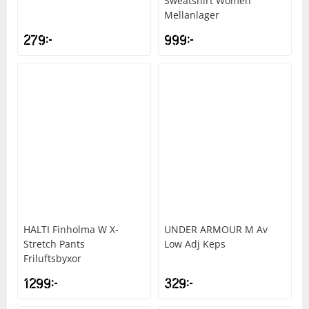
Sweatshirt Women
Mellanlager
279
kr
999
kr
HALTI
Finholma W X-
UNDER ARMOUR
M Av
Stretch Pants
Low Adj Keps
Friluftsbyxor
1299
kr
329
kr