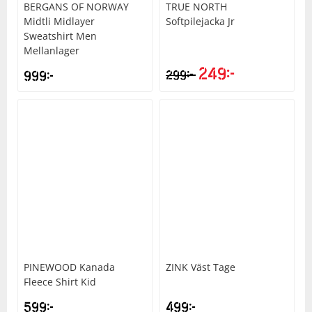
BERGANS OF NORWAY
TRUE NORTH
Midtli Midlayer
Softpilejacka Jr
Sweatshirt Men
Mellanlager
249
kr
kr
999
kr
299
PINEWOOD
Kanada
ZINK
Väst Tage
Fleece Shirt Kid
599
kr
499
kr