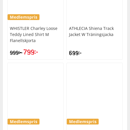
WHISTLER
Charley Loose
ATHLECIA
Shiena Track
Teddy Lined Shirt M
Jacket W Träningsjacka
Flanellskjorta
799
kr
kr
999
699
kr