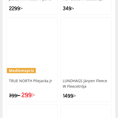
2299
kr
349
kr
TRUE NORTH
Pilejacka Jr
LUNDHAGS
Järpen Fleece
W Fleecetröja
299
kr
kr
399
1499
kr