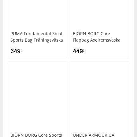
Underkläder
Skydd
Underkläder
Skydd
Längdåkning
Sporttillbehör
Sporttillbehör
Löpning
PUMA
Fundamental Small
BJÖRN BORG
Core
Sports Bag Träningsväska
Flapbag Axelremsväska
Stavar
Stavar
Orientering
349
kr
449
kr
Träning
Träning
Outdoor
Tält
Tält
Padel
Väskor
Väskor
Rullskidor
Övrigt
Övrigt
Simning
Sportswear
BJÖRN BORG
Core Sports
UNDER ARMOUR
UA