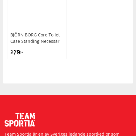
BJÖRN BORG
Core Toilet
Case Standing Necessär
279
kr
Team Sportia är en av Sveriges ledande sportkedjor som