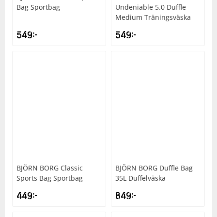
Bag Sportbag
Undeniable 5.0 Duffle
Medium Träningsväska
Squash
549
kr
549
kr
Tennis
Träning
Volleyboll
Walking
BJÖRN BORG
Classic
BJÖRN BORG
Duffle Bag
Sports Bag Sportbag
35L Duffelväska
449
kr
849
kr