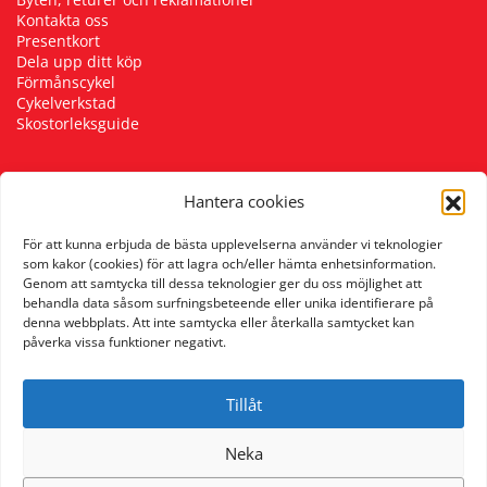
Kontakta oss
Presentkort
Dela upp ditt köp
Förmånscykel
Cykelverkstad
Skostorleksguide
Hantera cookies
Följ oss
För att kunna erbjuda de bästa upplevelserna använder vi teknologier
som kakor (cookies) för att lagra och/eller hämta enhetsinformation.
Genom att samtycka till dessa teknologier ger du oss möjlighet att
behandla data såsom surfningsbeteende eller unika identifierare på
denna webbplats. Att inte samtycka eller återkalla samtycket kan
påverka vissa funktioner negativt.
Tillåt
Neka