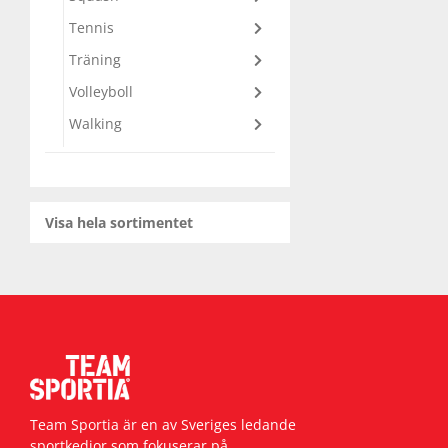
Tennis
Squash
Träning
Volleyboll
Tennis
Walking
Träning
Visa hela sortimentet
Volleyboll
Walking
Team Sportia är en av Sveriges ledande
sportkedjor som fokuserar på