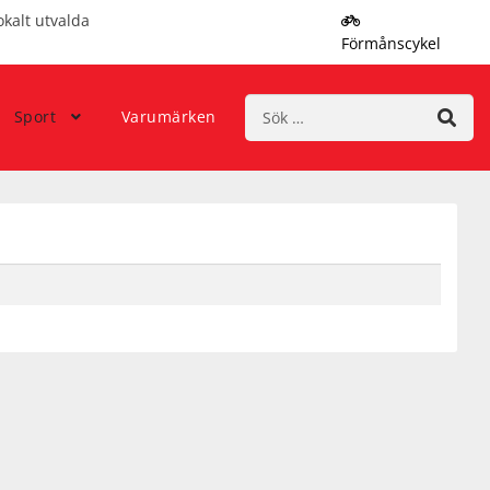
okalt utvalda
Förmånscykel
Sök
Sport
Varumärken
efter: