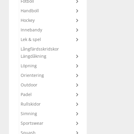
Fotboll
Underkläder
Skydd
Underkläder
Skydd
Längdåkning
Handboll
Hockey
Sporttillbehör
Sporttillbehör
Löpning
Innebandy
Lek & spel
Stavar
Stavar
Orientering
Långfärdsskridskor
Längdåkning
Träning
Träning
Outdoor
Löpning
Orientering
Tält
Tält
Padel
Outdoor
Padel
Väskor
Väskor
Rullskidor
Rullskidor
Simning
Övrigt
Övrigt
Simning
Sportswear
Sportswear
Squash