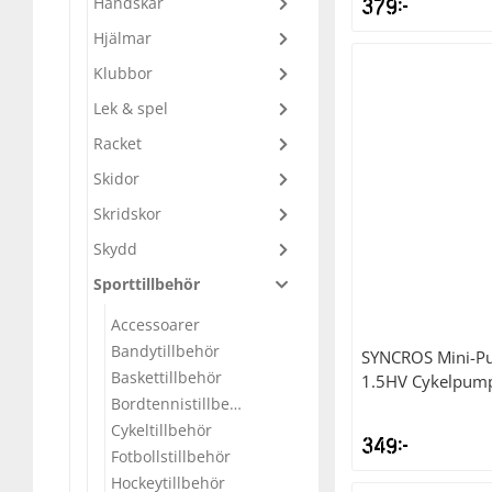
Handskar
379
kr
Underkläder
Skydd
Underkläder
Skydd
Längdåkning
Hjälmar
Klubbor
Sporttillbehör
Sporttillbehör
Löpning
Lek & spel
Racket
Stavar
Stavar
Orientering
Skidor
Skridskor
Träning
Träning
Outdoor
Skydd
Sporttillbehör
Tält
Tält
Padel
Accessoarer
Bandytillbehör
Väskor
Väskor
Rullskidor
SYNCROS
Mini-P
Baskettillbehör
1.5HV Cykelpum
Bordtennistillbehör
Övrigt
Övrigt
Simning
Cykeltillbehör
349
kr
Fotbollstillbehör
Sportswear
Hockeytillbehör