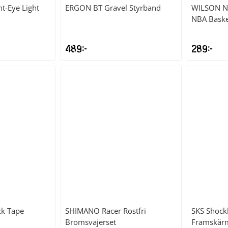
t-Eye Light
ERGON
BT Gravel Styrband
WILSON
N
NBA Baske
489
kr
289
kr
ck Tape
SHIMANO
Racer Rostfri
SKS
Shock
Bromsvajerset
Framskär