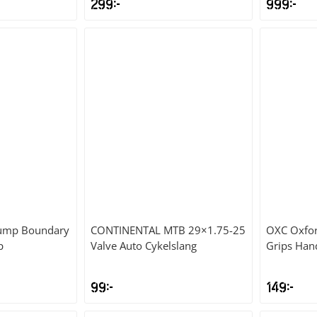
299
kr
999
kr
ump Boundary
CONTINENTAL
MTB 29×1.75-25
OXC
Oxfor
p
Valve Auto Cykelslang
Grips Han
99
kr
149
kr