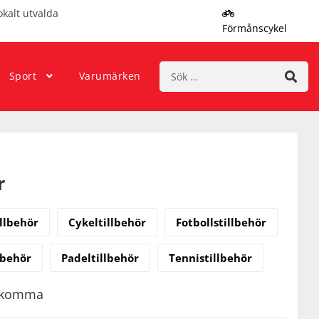
okalt utvalda
Förmånscykel
Sök
Sport
Varumärken
efter:
r
llbehör
Cykeltillbehör
Fotbollstillbehör
lbehör
Padeltillbehör
Tennistillbehör
rekomma