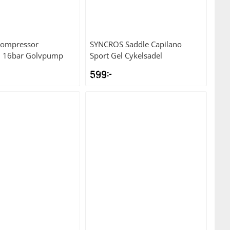
ompressor
SYNCROS
Saddle Capilano
il 16bar Golvpump
Sport Gel Cykelsadel
599
kr