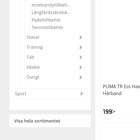
Innebandytillbehör
Långfärdsskridskor tillbehör
Squash
Padeltillbehör
Tennistillbehör
Tennis
Stavar
Träning
Träning
Tält
Väskor
Volleyboll
Övrigt
PUMA
TR Ess Ha
Walking
Hårband
Sport
199
kr
Visa hela sortimentet