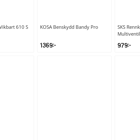
Vikbart 610 S
KOSA
Benskydd Bandy Pro
SKS
Rennk
Multivent
1369
kr
979
kr