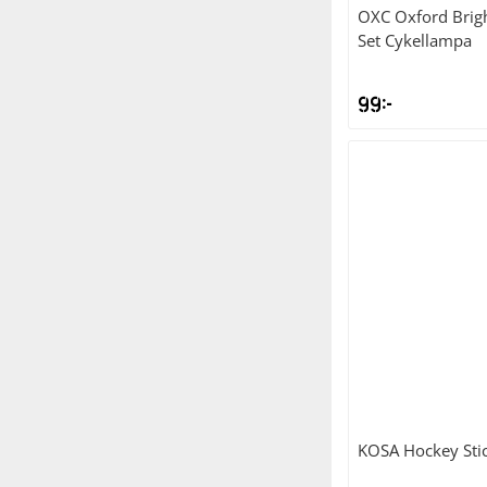
OXC
Oxford Brigh
Set Cykellampa
99
kr
KOSA
Hockey Sti