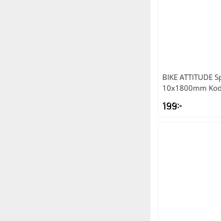
BIKE ATTITUDE
Sp
10x1800mm Kod 
199
kr