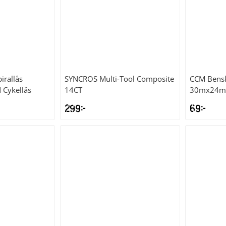
irallås
SYNCROS
Multi-Tool Composite
CCM
Bensk
Cykellås
14CT
30mx24
299
kr
69
kr