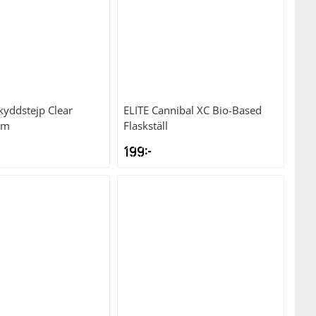
yddstejp Clear
ELITE
Cannibal XC Bio-Based
mm
Flaskställ
199
kr