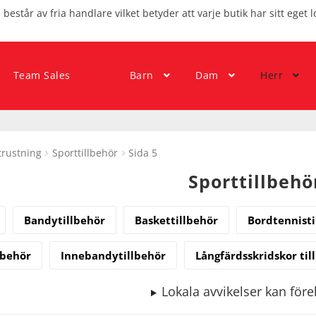
består av fria handlare vilket betyder att varje butik har sitt eget l
Team Sales
Barn
Dam
Herr
trustning
Sporttillbehör
Sida 5
Sporttillbehö
Bandytillbehör
Baskettillbehör
Bordtennisti
lbehör
Innebandytillbehör
Långfärdsskridskor til
Lokala avvikelser kan fö