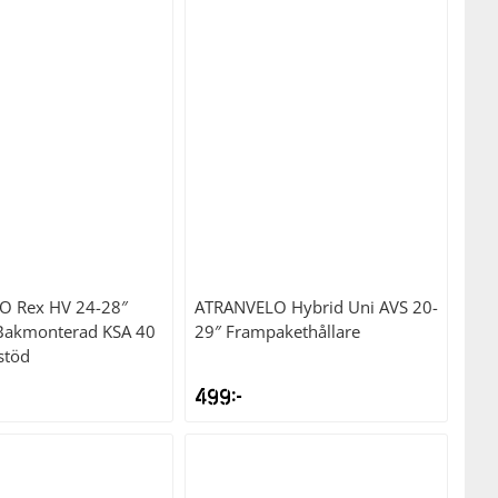
LO
Rex HV 24-28″
ATRANVELO
Hybrid Uni AVS 20-
 Bakmonterad KSA 40
29″ Frampakethållare
stöd
499
kr