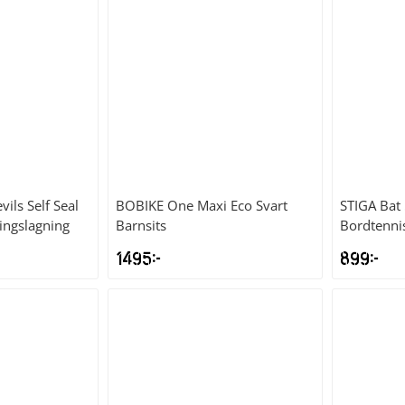
vils Self Seal
BOBIKE
One Maxi Eco Svart
STIGA
Bat 
ingslagning
Barnsits
Bordtenni
1495
kr
899
kr