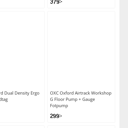
379
kr
d Dual Density Ergo
OXC
Oxford Airtrack Workshop
dtag
G Floor Pump + Gauge
Fotpump
299
kr