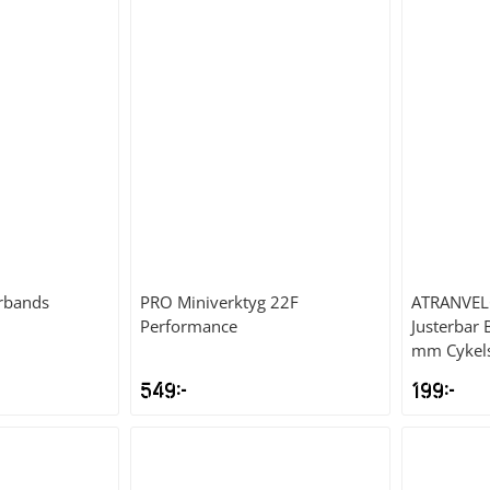
irbands
PRO
Miniverktyg 22F
ATRANVE
Performance
Justerbar
mm Cykel
549
kr
199
kr