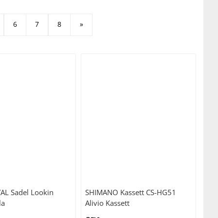
6
7
8
»
YAL
Sadel Lookin
SHIMANO
Kassett CS-HG51
la
Alivio Kassett