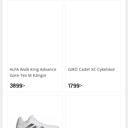
ALFA
Walk King Advance
GIRO
Cadet XC Cykelskor
Gore-Tex M Kängor
3899
kr
1799
kr