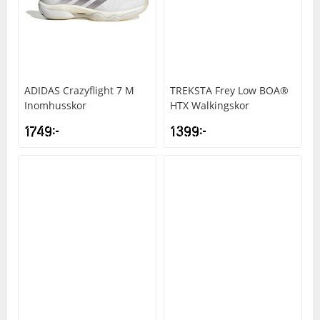
ADIDAS
Crazyflight 7 M
TREKSTA
Frey Low BOA®
Inomhusskor
HTX Walkingskor
1749
kr
1399
kr