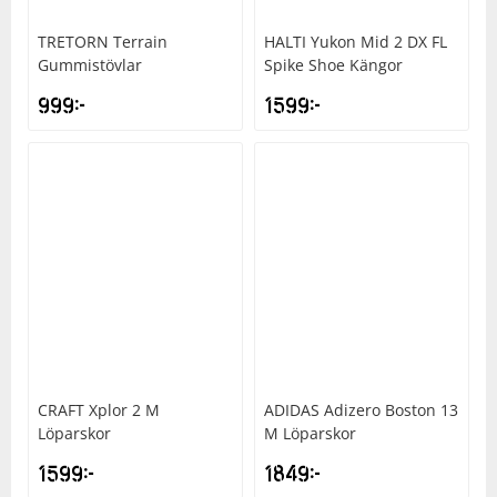
TRETORN
Terrain
HALTI
Yukon Mid 2 DX FL
Gummistövlar
Spike Shoe Kängor
999
kr
1599
kr
CRAFT
Xplor 2 M
ADIDAS
Adizero Boston 13
Löparskor
M Löparskor
1599
kr
1849
kr