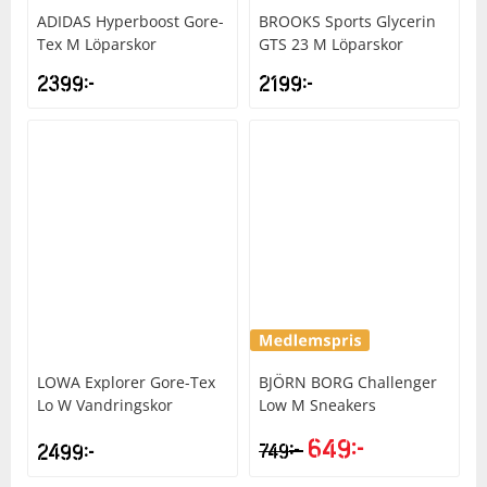
ADIDAS
Hyperboost Gore-
BROOKS
Sports Glycerin
Tex M Löparskor
GTS 23 M Löparskor
2399
kr
2199
kr
LOWA
Explorer Gore-Tex
BJÖRN BORG
Challenger
Lo W Vandringskor
Low M Sneakers
649
kr
kr
2499
kr
749