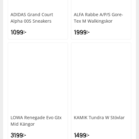
Underkläder
Skydd
Underkläder
Skydd
Längdåkning
ADIDAS
Grand Court
ALFA
Rabbe A/P/S Gore-
Alpha 00S Sneakers
Tex M Walkingskor
Sporttillbehör
Sporttillbehör
Löpning
1099
kr
1999
kr
Stavar
Stavar
Orientering
Träning
Träning
Outdoor
Tält
Tält
Padel
Väskor
Väskor
Rullskidor
LOWA
Renegade Evo Gtx
KAMIK
Tundra W Stövlar
Övrigt
Övrigt
Simning
Mid Kängor
3199
kr
1499
kr
Sportswear