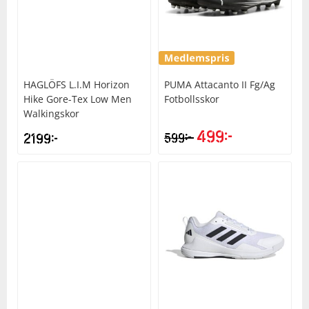
HAGLÖFS
L.I.M Horizon
PUMA
Attacanto II Fg/Ag
Hike Gore-Tex Low Men
Fotbollsskor
Walkingskor
499
kr
kr
2199
kr
599