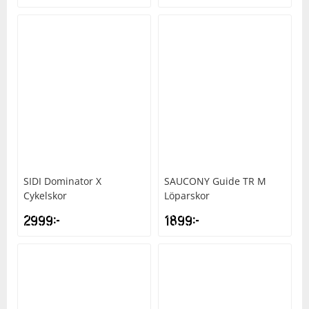
Squash
Tennis
Träning
Volleyboll
SIDI
Dominator X
SAUCONY
Guide TR M
Walking
Cykelskor
Löparskor
2999
kr
1899
kr