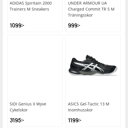
ADIDAS
Spiritain 2000
UNDER ARMOUR
UA
Trainers M Sneakers
Charged Commit TR 5 M
Träningsskor
1099
kr
999
kr
SIDI
Genius X Wyve
ASICS
Gel-Tactic 13 M
Cykelskor
Inomhusskor
3195
kr
1199
kr