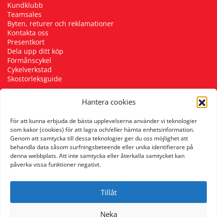
Kundklubb
Teamsales
Byten, returer och reklamationer
Kontakta oss
Presentkort
Dela upp ditt köp
Förmånscykel
Cykelverkstad
Skostorleksguide
Hantera cookies
Följ oss
För att kunna erbjuda de bästa upplevelserna använder vi teknologier
som kakor (cookies) för att lagra och/eller hämta enhetsinformation.
Genom att samtycka till dessa teknologier ger du oss möjlighet att
behandla data såsom surfningsbeteende eller unika identifierare på
denna webbplats. Att inte samtycka eller återkalla samtycket kan
påverka vissa funktioner negativt.
Tillåt
Neka