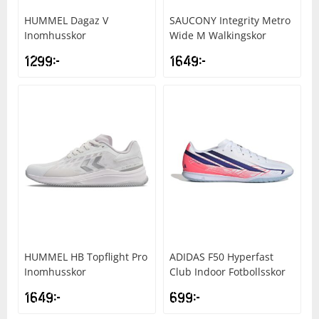
HUMMEL
Dagaz V
SAUCONY
Integrity Metro
Inomhusskor
Wide M Walkingskor
1299
kr
1649
kr
HUMMEL
HB Topflight Pro
ADIDAS
F50 Hyperfast
Inomhusskor
Club Indoor Fotbollsskor
1649
kr
699
kr