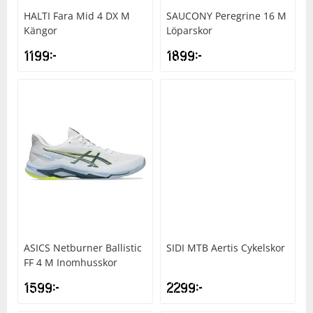
HALTI
Fara Mid 4 DX M
SAUCONY
Peregrine 16 M
Kängor
Löparskor
1199
kr
1899
kr
ASICS
Netburner Ballistic
SIDI
MTB Aertis Cykelskor
FF 4 M Inomhusskor
1599
kr
2299
kr