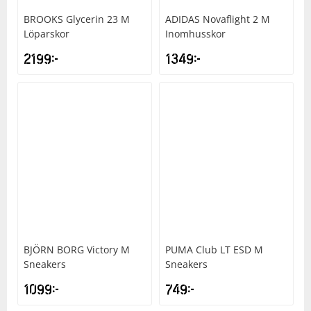
BROOKS
Glycerin 23 M
ADIDAS
Novaflight 2 M
Löparskor
Inomhusskor
2199
kr
1349
kr
BJÖRN BORG
Victory M
PUMA
Club LT ESD M
Sneakers
Sneakers
1099
kr
749
kr