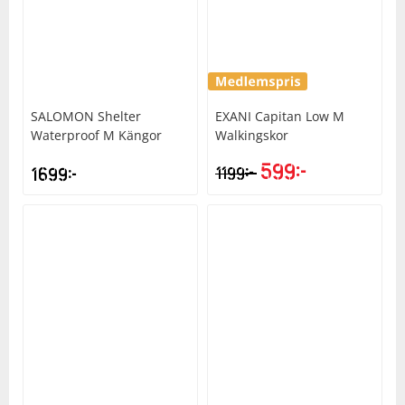
SALOMON
Shelter
EXANI
Capitan Low M
Waterproof M Kängor
Walkingskor
599
kr
kr
1699
kr
1199