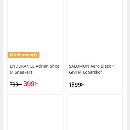
ENDURANCE
Adrian Shoe
SALOMON
Aero Blaze 4
M Sneakers
Grvl M Löparskor
399
kr
kr
799
1699
kr