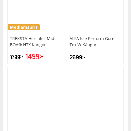
TREKSTA
Hercules Mid
ALFA
Isle Perform Gore-
BOA® HTX Kängor
Tex W Kängor
1499
kr
kr
1799
2699
kr