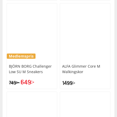
BJÖRN BORG
Challenger
ALFA
Glimmer Core M
Low SU M Sneakers
Walkingskor
649
kr
kr
749
1499
kr