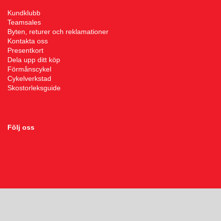
Kundklubb
Teamsales
Squash
Byten, returer och reklamationer
Kontakta oss
Presentkort
Tennis
Dela upp ditt köp
Förmånscykel
Cykelverkstad
Träning
Skostorleksguide
Volleyboll
Följ oss
Walking