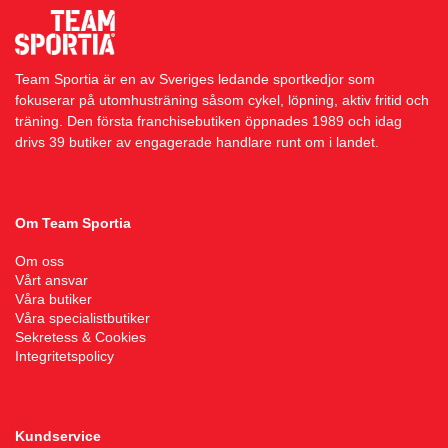
Underkläder
Skydd
Underkläder
Skydd
Längdåkning
Team Sportia är en av Sveriges ledande sportkedjor som
Sporttillbehör
Sporttillbehör
Löpning
fokuserar på utomhusträning såsom cykel, löpning, aktiv fritid och
träning. Den första franchisebutiken öppnades 1989 och idag
drivs 39 butiker av engagerade handlare runt om i landet.
Stavar
Stavar
Orientering
Träning
Träning
Outdoor
Om Team Sportia
Om oss
Tält
Tält
Padel
Vårt ansvar
Våra butiker
Våra specialistbutiker
Väskor
Väskor
Rullskidor
Sekretess & Cookies
Integritetspolicy
Övrigt
Övrigt
Simning
Kundservice
Sportswear