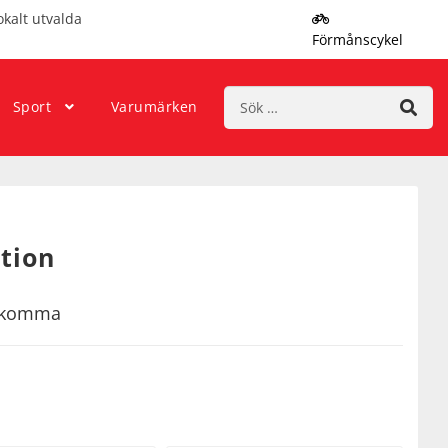
okalt utvalda
Förmånscykel
Sök
Sport
Varumärken
efter:
tion
rekomma