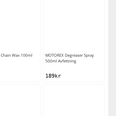
Chain Wax 100ml
MOTOREX
Degreaser Spray
500ml Avfettning
189
kr