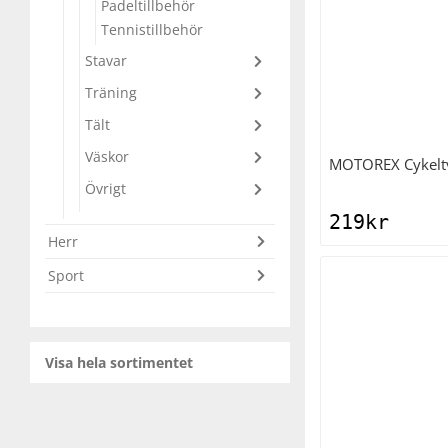
Padeltillbehör
Tennistillbehör
Squash
Stavar
Träning
Tennis
Tält
Väskor
MOTOREX
Cykelt
Träning
Övrigt
219
kr
Volleyboll
Herr
Sport
Walking
Visa hela sortimentet