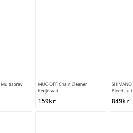
Multispray
MUC-OFF
Chain Cleaner
SHIMANO
Kedjetvätt
Bleed Luft
159
kr
849
kr