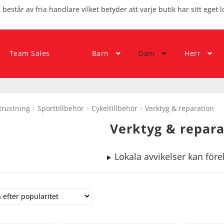
består av fria handlare vilket betyder att varje butik har sitt eget l
Team Sales
Barn
Dam
Herr
trustning
Sporttillbehör
Cykeltillbehör
Verktyg & reparation
Verktyg & repara
Lokala avvikelser kan fö