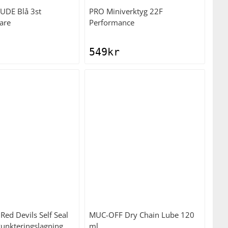
TUDE
Blå 3st
PRO
Miniverktyg 22F
are
Performance
549
kr
Red Devils Self Seal
MUC-OFF
Dry Chain Lube 120
Punkteringslagning
ml