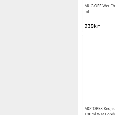
MUC-OFF
Wet Ch
ml
239
kr
MOTOREX
Kedjeo
100ml Wet Condi