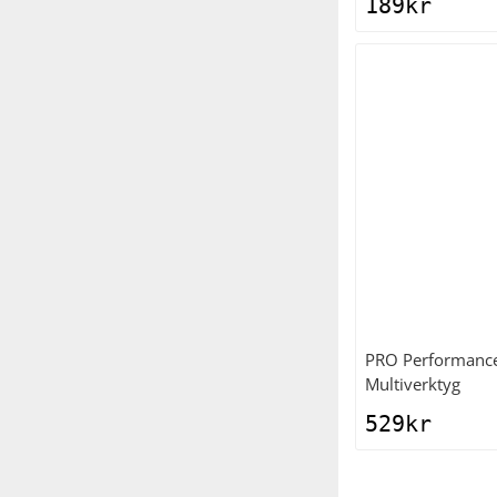
189
kr
PRO
Performanc
Multiverktyg
529
kr