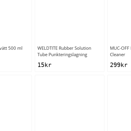
vätt 500 ml
WELDTITE
Rubber Solution
MUC-OFF
Tube Punkteringslagning
Cleaner
15
kr
299
kr