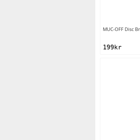
MUC-OFF
Disc B
199
kr