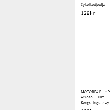
Cykelkedjeolja
139
kr
MOTOREX
Bike P
Aerosol 300ml
Rengöringsspray