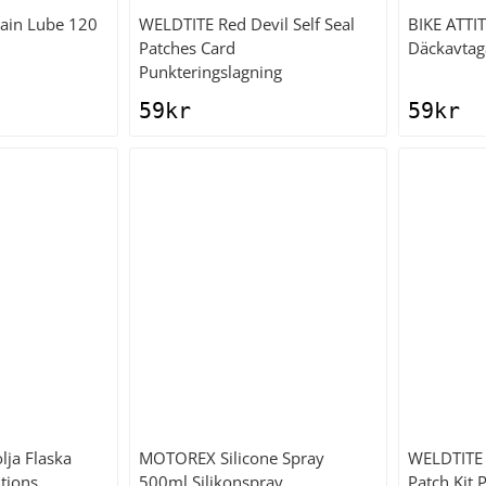
ain Lube 120
WELDTITE
Red Devil Self Seal
BIKE ATTI
Patches Card
Däckavtag
Punkteringslagning
59
kr
59
kr
lja Flaska
MOTOREX
Silicone Spray
WELDTITE
tions
500ml Silikonspray
Patch Kit 