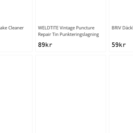
rake Cleaner
WELDTITE
Vintage Puncture
BRIV
Däckl
Repair Tin Punkteringslagning
89
kr
59
kr