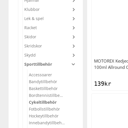
Hjälmar
Klubbor
Underkläder
Skydd
Underkläder
Skydd
Längdåkning
Lek & spel
Sporttillbehör
Sporttillbehör
Löpning
Racket
Skidor
Stavar
Stavar
Orientering
Skridskor
Skydd
Träning
Träning
Outdoor
MOTOREX
Kedjeo
Sporttillbehör
100ml Allround C
Accessoarer
Tält
Tält
Padel
Bandytillbehör
139
kr
Baskettillbehör
Väskor
Väskor
Rullskidor
Bordtennistillbehör
Cykeltillbehör
Övrigt
Övrigt
Simning
Fotbollstillbehör
Hockeytillbehör
Innebandytillbehör
Sportswear