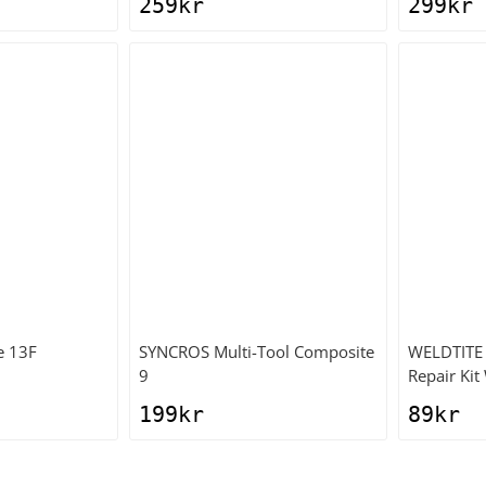
259
kr
299
kr
e 13F
SYNCROS
Multi-Tool Composite
WELDTITE
9
Repair Kit
199
kr
89
kr