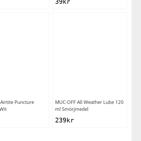
39
kr
Airtite Puncture
MUC-OFF
All Weather Lube 120
 Wit
ml Smörjmedel
239
kr