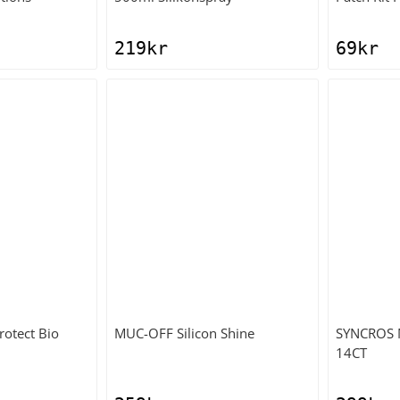
219
kr
69
kr
rotect Bio
MUC-OFF
Silicon Shine
SYNCROS
14CT