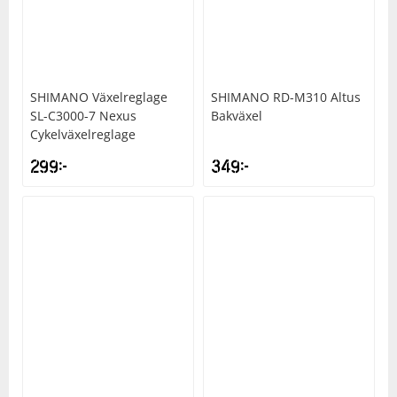
Underkläder
Skydd
Underkläder
Skydd
Längdåkning
Sporttillbehör
Sporttillbehör
Löpning
SHIMANO
Växelreglage
SHIMANO
RD-M310 Altus
SL-C3000-7 Nexus
Bakväxel
Stavar
Stavar
Orientering
Cykelväxelreglage
299
kr
349
kr
Träning
Träning
Outdoor
Tält
Tält
Padel
Väskor
Väskor
Rullskidor
Övrigt
Övrigt
Simning
Sportswear