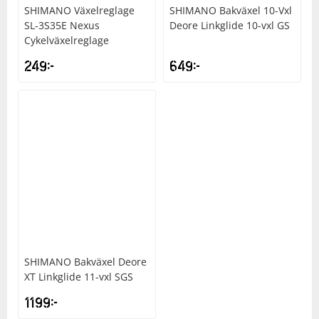
SHIMANO
Växelreglage
SHIMANO
Bakväxel 10-Vxl
SL-3S35E Nexus
Deore Linkglide 10-vxl GS
Squash
Cykelväxelreglage
249
kr
649
kr
Tennis
Träning
Volleyboll
Walking
SHIMANO
Bakväxel Deore
XT Linkglide 11-vxl SGS
1199
kr