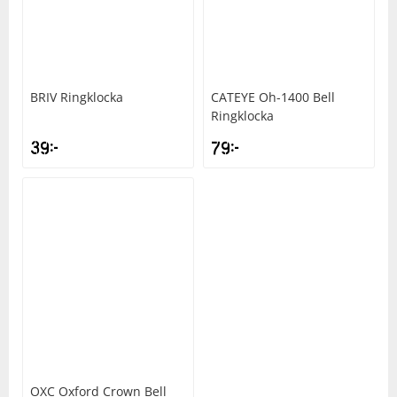
Underkläder
Skydd
Underkläder
Skydd
Längdåkning
Sporttillbehör
Sporttillbehör
Löpning
BRIV
Ringklocka
CATEYE
Oh-1400 Bell
Ringklocka
Stavar
Stavar
Orientering
39
kr
79
kr
Träning
Träning
Outdoor
Tält
Tält
Padel
Väskor
Väskor
Rullskidor
Övrigt
Övrigt
Simning
Sportswear
OXC
Oxford Crown Bell