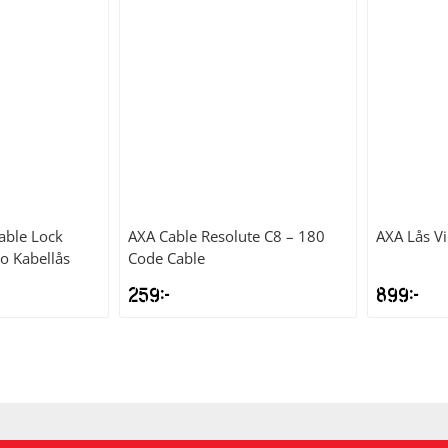
Cable Lock
AXA
Cable Resolute C8 – 180
AXA
Lås V
 Kabellås
Code Cable
259
kr
899
kr