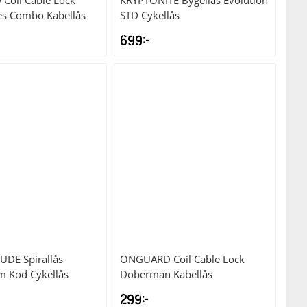
D
Coil Cable Lock
KRYPTONITE
Bygellås Evolution
es Combo Kabellås
STD Cykellås
699
kr
TUDE
Spirallås
ONGUARD
Coil Cable Lock
 Kod Cykellås
Doberman Kabellås
299
kr