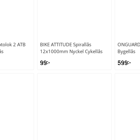
ptolok 2 ATB
BIKE ATTITUDE
Spirallås
ONGUAR
ås
12x1000mm Nyckel Cykellås
Bygellås
99
kr
599
kr