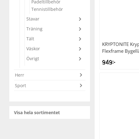
Padeltillbehör
Tennistillbehör
Squash
Stavar
Träning
Tennis
Tält
KRYPTONITE
Kry
Väskor
Flexframe Bygell
Träning
Övrigt
949
kr
Volleyboll
Herr
Sport
Walking
Visa hela sortimentet