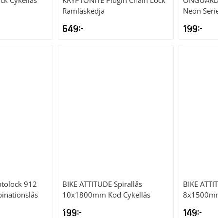
ock Cykellås
KRYPTONITE
Plugin Chain Lock
ONGUAR
Ramlåskedja
Neon Seri
649
kr
199
kr
ptolock 912
BIKE ATTITUDE
Spirallås
BIKE ATTI
nationslås
10x1800mm Kod Cykellås
8x1500mm
199
kr
149
kr