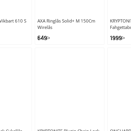
Vikbart 610 S
AXA
Ringlås Solid+ M 150Cm
KRYPTONI
Wirelås
Fahgettabo
649
kr
1999
kr