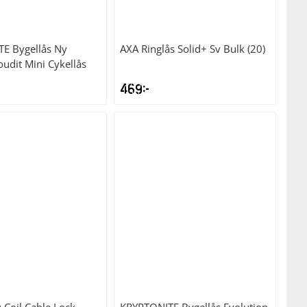
TE
Bygellås Ny
AXA
Ringlås Solid+ Sv Bulk (20)
udit Mini Cykellås
469
kr