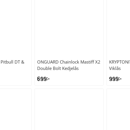
 Pitbull DT &
ONGUARD
Chainlock Mastiff X2
KRYPTONI
Double Bolt Kedjelås
Viklås
699
kr
999
kr