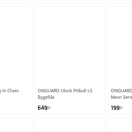
-In Chain
ONGUARD
Ulock Pitbull LS
ONGUAR
Bygellås
Neon Serie
649
kr
199
kr