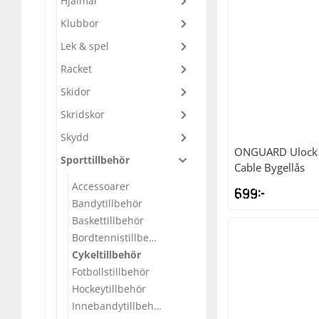
Hjälmar
Klubbor
Underkläder
Skydd
Underkläder
Skydd
Längdåkning
Lek & spel
Sporttillbehör
Sporttillbehör
Löpning
Racket
Skidor
Stavar
Stavar
Orientering
Skridskor
Skydd
Träning
Träning
Outdoor
ONGUARD
Ulock
Sporttillbehör
Cable Bygellås
Accessoarer
Tält
Tält
Padel
699
kr
Bandytillbehör
Baskettillbehör
Väskor
Väskor
Rullskidor
Bordtennistillbehör
Cykeltillbehör
Övrigt
Övrigt
Simning
Fotbollstillbehör
Hockeytillbehör
Innebandytillbehör
Sportswear