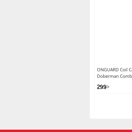
ONGUARD
Coil 
Doberman Combo
299
kr