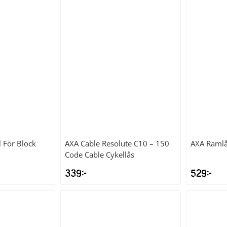
l För Block
AXA
Cable Resolute C10 – 150
AXA
Ramlå
Code Cable Cykellås
339
kr
529
kr