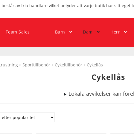
består av fria handlare vilket betyder att varje butik har sitt eget l
Team Sales
Barn
Dam
Herr
trustning
Sporttillbehör
Cykeltillbehör
Cykellås
Cykellås
Lokala avvikelser kan fö