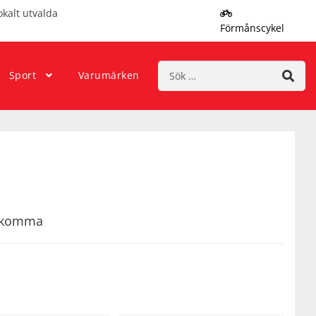
okalt utvalda
Förmånscykel
Sök
Sport
Varumärken
efter:
rekomma