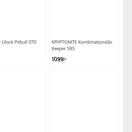
D
Ulock Pitbull STD
KRYPTONITE
Kombinationslås
Keeper 585
1099
kr