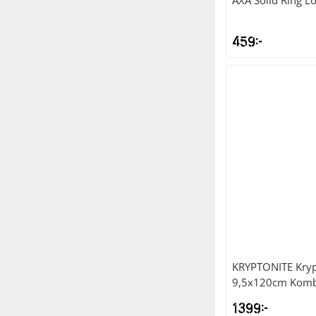
AXA
Solid Ring L
459
kr
KRYPTONITE
Kry
9,5x120cm Kombi
1399
kr