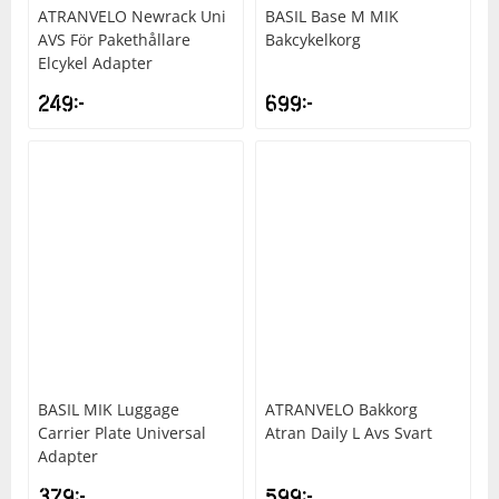
ATRANVELO
Newrack Uni
BASIL
Base M MIK
AVS För Pakethållare
Bakcykelkorg
Squash
Elcykel Adapter
249
kr
699
kr
Tennis
Träning
Volleyboll
Walking
BASIL
MIK Luggage
ATRANVELO
Bakkorg
Carrier Plate Universal
Atran Daily L Avs Svart
Adapter
379
kr
599
kr