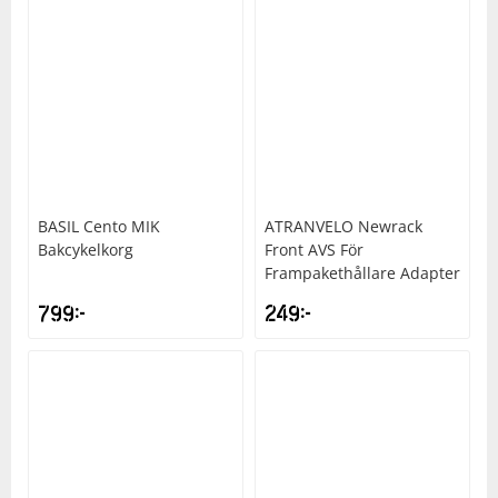
BASIL
Cento MIK
ATRANVELO
Newrack
Bakcykelkorg
Front AVS För
Frampakethållare Adapter
799
kr
249
kr