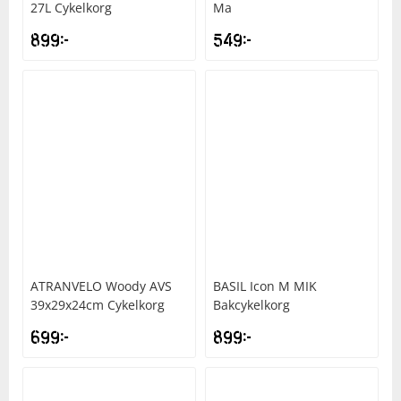
27L Cykelkorg
Ma
899
kr
549
kr
ATRANVELO
Woody AVS
BASIL
Icon M MIK
39x29x24cm Cykelkorg
Bakcykelkorg
699
kr
899
kr