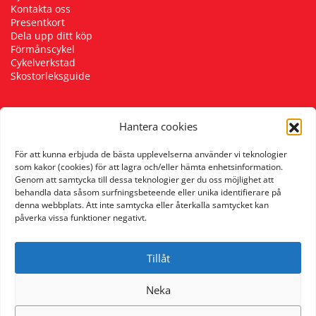
Kontakta oss
Presentkort
Dela upp ditt köp
Förmånscykel
Cykelverkstad
Skostorleksguide
Hantera cookies
Följ oss
För att kunna erbjuda de bästa upplevelserna använder vi teknologier
som kakor (cookies) för att lagra och/eller hämta enhetsinformation.
Genom att samtycka till dessa teknologier ger du oss möjlighet att
behandla data såsom surfningsbeteende eller unika identifierare på
denna webbplats. Att inte samtycka eller återkalla samtycket kan
påverka vissa funktioner negativt.
Tillåt
Neka