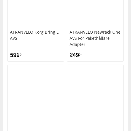
Underkläder
Skydd
Underkläder
Skydd
Längdåkning
Sporttillbehör
Sporttillbehör
Löpning
ATRANVELO
Korg Bring L
ATRANVELO
Newrack One
AVS
AVS För Pakethållare
Stavar
Stavar
Orientering
Adapter
599
kr
249
kr
Träning
Träning
Outdoor
Tält
Tält
Padel
Väskor
Väskor
Rullskidor
Övrigt
Övrigt
Simning
Sportswear