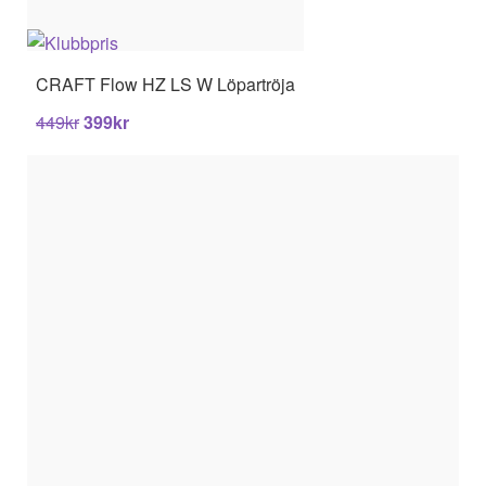
CRAFT
Flow HZ LS W Löpartröja
449
kr
399
kr