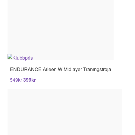
ENDURANCE
Aileen W Midlayer Träningströja
549
kr
399
kr