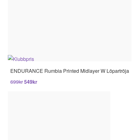
ENDURANCE
Rumbia Printed Midlayer W Löpartröja
699
kr
549
kr