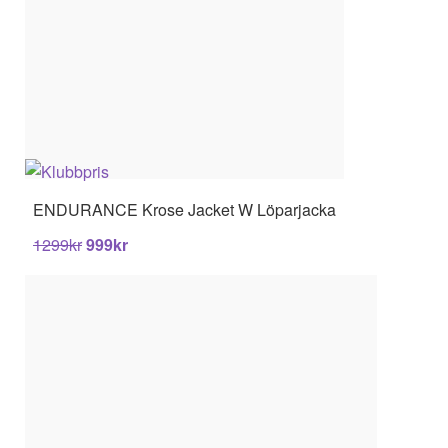
ENDURANCE
Krose Jacket W Löparjacka
1299
kr
999
kr