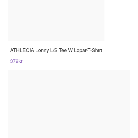
ATHLECIA
Lonny L/S Tee W Löpar-T-Shirt
379
kr