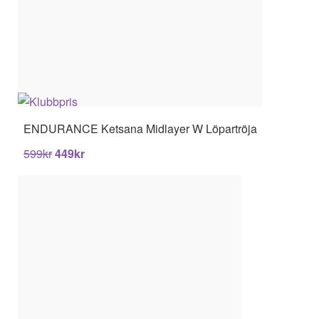
ENDURANCE
Ketsana Midlayer W Löpartröja
599
kr
449
kr