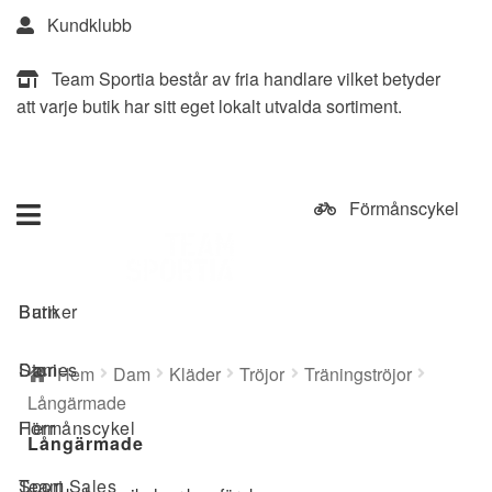
Kundklubb
ing
ing
ing
Vattensport
ton
nis
ll
ndy
pel
kning
g
ring
r
dor
g
wear
oll
g
Team Sportia består av fria handlare vilket betyder
att varje butik har sitt eget lokalt utvalda sortiment.
Förmånscykel
Butiker
Barn
Sök
efter:
Stories
Dam
Hem
Dam
Kläder
Tröjor
Träningströjor
Långärmade
Förmånscykel
Herr
Långärmade
Team Sales
Sport