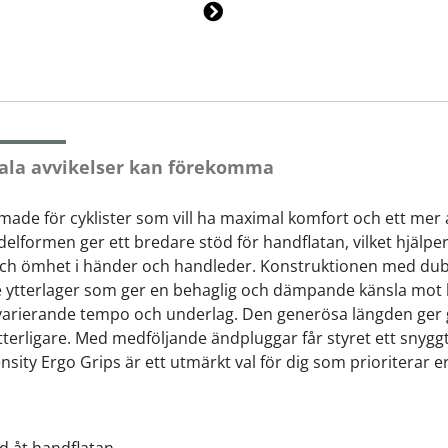
Ne
xt
ala avvikelser kan förekomma
rmade för cyklister som vill ha maximal komfort och ett me
formen ger ett bredare stöd för handflatan, vilket hjälper t
och ömhet i händer och handleder. Konstruktionen med dubb
are ytterlager som ger en behaglig och dämpande känsla mot
 i varierande tempo och underlag. Den generösa längden ger
tterligare. Med medföljande ändpluggar får styret ett snygg
sity Ergo Grips är ett utmärkt val för dig som prioriterar e