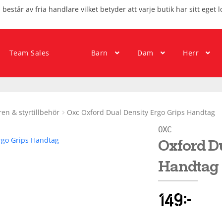
består av fria handlare vilket betyder att varje butik har sitt eget l
Team Sales
Barn
Dam
Herr
ren & styrtillbehör
Oxc Oxford Dual Density Ergo Grips Handtag
OXC
Oxford Du
Handtag
149
kr