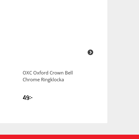
OXC
Oxford Crown Bell
ECORIDE
Ambas
Chrome Ringklocka
Shimano EP5, Be
Cykel
49
kr
35995
kr