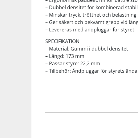
– Ergonomisk paddelform för bättre stö
– Dubbel densitet för kombinerad stabil
– Minskar tryck, trötthet och belastnin
Squash
– Ger säkert och bekvämt grepp vid läng
– Levereras med ändpluggar för styret
Tennis
SPECIFIKATION
– Material: Gummi i dubbel densitet
Träning
– Längd: 173 mm
– Passar styre: 22,2 mm
Volleyboll
– Tillbehör: Ändpluggar för styrets ända
Walking