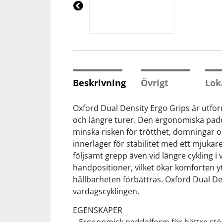
Underkläder
Skydd
Underkläder
Skydd
Längdåkning
Pre
vio
us
Sporttillbehör
Sporttillbehör
Löpning
Stavar
Stavar
Orientering
Beskrivning
Övrigt
Lok
Träning
Träning
Outdoor
Oxford Dual Density Ergo Grips är utfo
och längre turer. Den ergonomiska paddel
minska risken för trötthet, domningar 
Tält
Tält
Padel
innerlager för stabilitet med ett mjuk
följsamt grepp även vid längre cykling
Väskor
Väskor
Rullskidor
handpositioner, vilket ökar komforten y
hållbarheten förbättras. Oxford Dual Den
Övrigt
Övrigt
Simning
vardagscyklingen.
EGENSKAPER
Sportswear