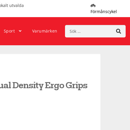
okalt utvalda
Förmånscykel
Sök
Sport
Varumärken
efter:
al Density Ergo Grips