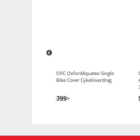
astor 7Vxl
OXC
OxfordAquatex Single
el
Bike Cover Cykelöverdrag
399
kr