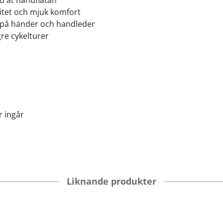
d åt handflatan
itet och mjuk komfort
g på händer och handleder
re cykelturer
r ingår
Liknande produkter