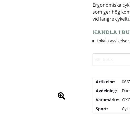
Ergonomiska cyk
som ger hög kom
vid längre cykelt
HANDLA I BU
Lokala avvikelser.
Välj butik
Artikelnr:
066
Avdelning:
Da
Varumärke:
OX
Sport:
Cyke