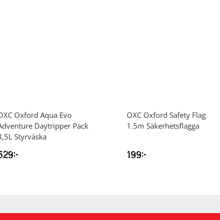
OXC
Oxford Aqua Evo
OXC
Oxford Safety Flag
Adventure Daytripper Pack
1.5m Säkerhetsflagga
3,5L Styrväska
529
kr
199
kr