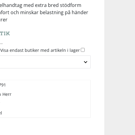
elhandtag med extra bred stödform
fort och minskar belastning på händer
urer
TIK
..
Visa endast butiker med artikeln i lager
791
m
Herr
C
l