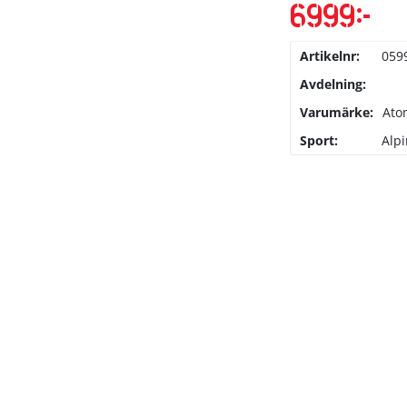
6999
kr
Det
Det
ursprungliga
nuva
priset
prise
Artikelnr:
059
var:
är:
8798kr.
Avdelning:
6999k
Varumärke:
Ato
Sport:
Alpi