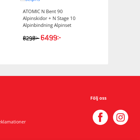
ATOMIC
N Bent 90
Alpinskidor + N Stage 10
Alpinbindning Alpinset
6499
kr
kr
8298
Det
Det
nde
ursprungliga
nuvarande
priset
priset
var:
är:
.
8298kr.
6499kr.
Följ oss
reklamationer