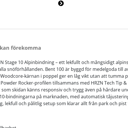
Ne
xt
r kan förekomma
 Stage 10 Alpinbindning – ett lekfullt och mångsidigt alpins
 i alla snöförhållanden. Bent 100 är byggd för medelgoda til
t Woodcore-kärnan i poppel ger en låg vikt utan att tumma 
p. Powder Rocker-profilen tillsammans med HRZN Tech Tip & 
digt som skidan känns responsiv och trygg även på hårdare 
 10-bindningarna på marknaden, med automatisk tåjustering 
 lekfull och pålitlig setup som klarar allt från park och pist 