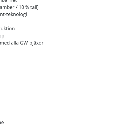
llbarhet
amber / 10 % tail)
nt-teknologi
ruktion
pp
 med alla GW-pjäxor
ne