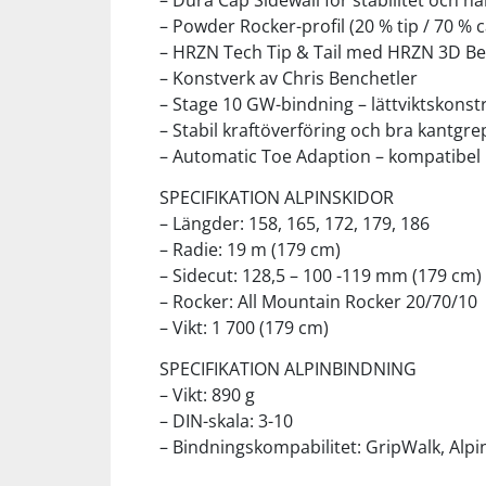
– Dura Cap Sidewall för stabilitet och hå
– Powder Rocker-profil (20 % tip / 70 % c
– HRZN Tech Tip & Tail med HRZN 3D Be
Squash
– Konstverk av Chris Benchetler
– Stage 10 GW-bindning – lättviktskonst
Tennis
– Stabil kraftöverföring och bra kantgre
– Automatic Toe Adaption – kompatibel
Träning
SPECIFIKATION ALPINSKIDOR
– Längder: 158, 165, 172, 179, 186
Volleyboll
– Radie: 19 m (179 cm)
– Sidecut: 128,5 – 100 -119 mm (179 cm)
– Rocker: All Mountain Rocker 20/70/10
Walking
– Vikt: 1 700 (179 cm)
SPECIFIKATION ALPINBINDNING
– Vikt: 890 g
– DIN-skala: 3-10
– Bindningskompabilitet: GripWalk, Alpi