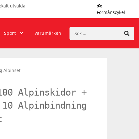
okalt utvalda
Förmånscykel
Sök
Sport
Varumärken
efter:
g Alpinset
100 Alpinskidor +
 10 Alpinbindning
t