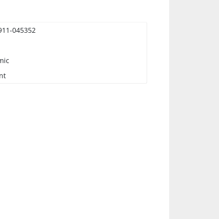
rande
t
911-045352
r.
mic
nt