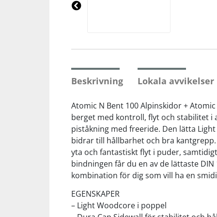
Underkläder
Skydd
Underkläder
Skydd
Längdåkning
Pre
vio
us
Sporttillbehör
Sporttillbehör
Löpning
Stavar
Stavar
Orientering
Beskrivning
Lokala avvikelse
Träning
Träning
Outdoor
Atomic N Bent 100 Alpinskidor + Atomic N
berget med kontroll, flyt och stabilitet
piståkning med freeride. Den lätta Ligh
Tält
Tält
Padel
bidrar till hållbarhet och bra kantgrep
yta och fantastiskt flyt i puder, samti
Väskor
Väskor
Rullskidor
bindningen får du en av de lättaste DIN
kombination för dig som vill ha en smidig,
Övrigt
Övrigt
Simning
EGENSKAPER
– Light Woodcore i poppel
Sportswear